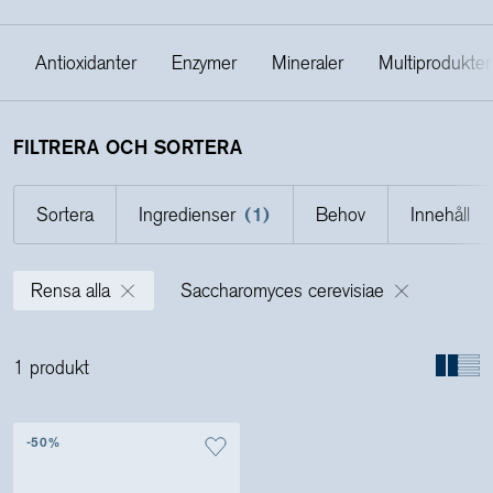
Antioxidanter
Enzymer
Mineraler
Multiprodukter
Holistics värld
Utbildning
FILTRERA OCH SORTERA
Sortera
Ingredienser
(1)
Behov
Innehåll
För återförsäljare
Rensa alla
Saccharomyces cerevisiae
1 produkt
-50%