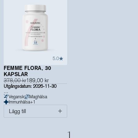
5.0
FEMME FLORA, 30
KAPSLAR
378,00 kr
189,00 kr
Utgångsdatum: 2026-11-30
För att främja en balanserad
Vegansk
Maghälsa
tarmflora och stödja kvinnors
Immunhälsa
+
1
intima mikroflora
Lägg till
1