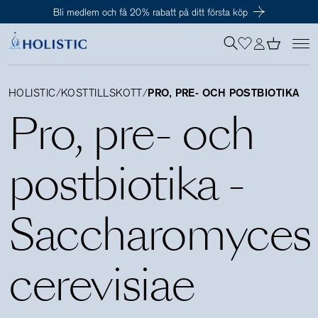
Bli medlem och få 20% rabatt på ditt första köp
Inloggning krävs
För att påbörja en prenumeration hos oss så behöver du vara medlem i
Tillagd i varukorgen
Till kassan
Holistic Club. Det är helt kostnadsfritt.
HOLISTIC
/
KOSTTILLSKOTT
/
PRO, PRE- OCH POSTBIOTIKA
Pro, pre- och
Behov
postbiotika
-
Kosttillskott
Saccharomyces
Kit
cerevisiae
Digitalt behovstest
Hälsotester