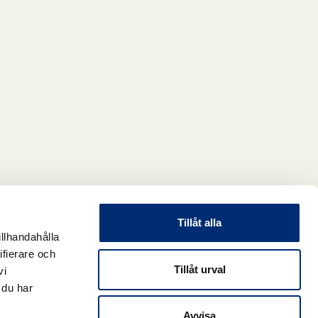
Ja
N
Tillåt alla
illhandahålla
ifierare och
Tillåt urval
vi
 du har
Avvisa