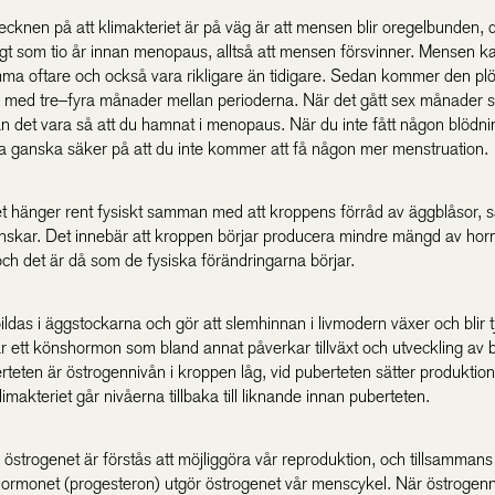
ecknen på att klimakteriet är på väg är att mensen blir oregelbunden, 
igt som tio år innan menopaus, alltså att mensen försvinner. Mensen kan
ma oftare och också vara rikligare än tidigare. Sedan kommer den plöts
, med tre–fyra månader mellan perioderna. När det gått sex månader s
 det vara så att du hamnat i menopaus. När du inte fått någon blödnin
a ganska säker på att du inte kommer att få någon mer menstruation.
et hänger rent fysiskt samman med att kroppens förråd av äggblåsor, s
 minskar. Det innebär att kroppen börjar producera mindre mängd av ho
och det är då som de fysiska förändringarna börjar.
ldas i äggstockarna och gör att slemhinnan i livmodern växer och blir t
r ett könshormon som bland annat påverkar tillväxt och utveckling av br
teten är östrogennivån i kroppen låg, vid puberteten sätter produktion
limakteriet går nivåerna tillbaka till liknande innan puberteten.
 östrogenet är förstås att möjliggöra vår reproduktion, och tillsamman
ormonet (progesteron) utgör östrogenet vår menscykel. När östrogen