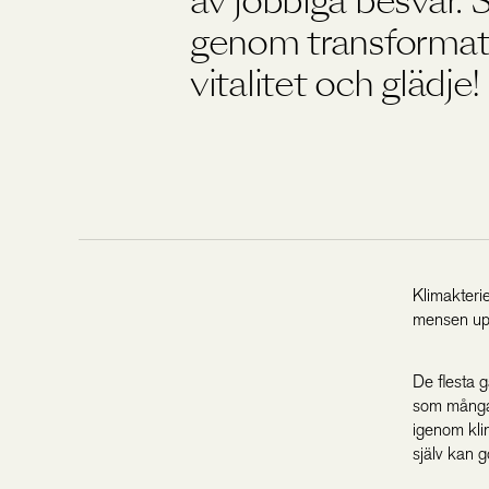
av jobbiga besvär. 
genom transforma
vitalitet och glädje!
Klimakteri
mensen upph
De flesta g
som många 
igenom kli
själv kan g