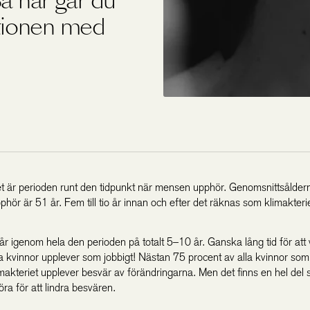
Så här går du
tionen med
et är perioden runt den tidpunkt när mensen upphör. Genomsnittsåldern
ör är 51 år. Fem till tio år innan och efter det räknas som klimakterie
år igenom hela den perioden på totalt 5–10 år. Ganska lång tid för att
kvinnor upplever som jobbigt! Nästan 75 procent av alla kvinnor som
makteriet upplever besvär av förändringarna. Men det finns en hel del
öra för att lindra besvären.