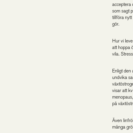
acceptera d
som sagt p
tillföra ny
gör.
Hur vi leve
att hoppa öv
vila. Stres
Enligt den 
undvika sal
växtöstrog
visar att 
menopaus, s
på växtöst
Även linfrö
många grön