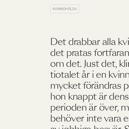
Träning
KVINNOHÄLSA
Viktkontroll
Ögon
Det drabbar alla k
det pratas fortfara
om det. Just det, kl
tiotalet år i en kvin
mycket förändras på
hon knappt är den
perioden är över, 
behöver inte vara e