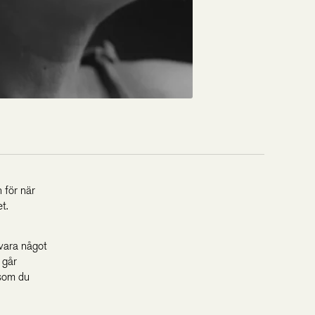
 för när
t.
 vara något
 går
 som du