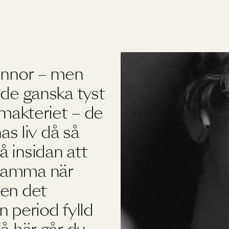
Övriga produkter
Outlet
vinnor – men
nde ganska tyst
imakteriet – de
nas liv då så
 insidan att
samma när
men det
n period fylld