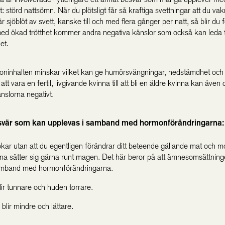
t: störd nattsömn. När du plötsligt får så kraftiga svettningar att du vak
 sjöblöt av svett, kanske till och med flera gånger per natt, så blir du 
 med ökad trötthet kommer andra negativa känslor som också kan leda ti
et.
oninhalten minskar vilket kan ge humörsvängningar, nedstämdhet och ir
 att vara en fertil, livgivande kvinna till att bli en äldre kvinna kan även 
nslorna negativt.
svär som kan upplevas i samband med hormonförändringarna:
ökar utan att du egentligen förändrar ditt beteende gällande mat och m
ona sätter sig gärna runt magen. Det här beror på att ämnesomsättning
amband med hormonförändringarna.
lir tunnare och huden torrare.
blir mindre och lättare.