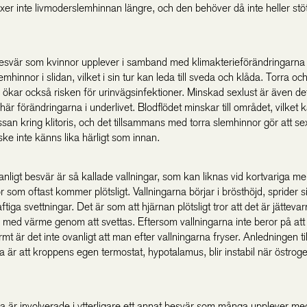
xer inte livmoderslemhinnan längre, och den behöver då inte heller stöt
besvär som kvinnor upplever i samband med klimakterieförändringarna 
emhinnor i slidan, vilket i sin tur kan leda till sveda och klåda. Torra oc
 ökar också risken för urinvägsinfektioner. Minskad sexlust är även de
 här förändringarna i underlivet. Blodflödet minskar till området, vilket
an kring klitoris, och det tillsammans med torra slemhinnor gör att sex
ke inte känns lika härligt som innan.
anligt besvär är så kallade vallningar, som kan liknas vid kortvariga me
som oftast kommer plötsligt. Vallningarna börjar i brösthöjd, sprider s
ftiga svettningar. Det är som att hjärnan plötsligt tror att det är jättevar
v med värme genom att svettas. Eftersom vallningarna inte beror på att 
rmt är det inte ovanligt att man efter vallningarna fryser. Anledningen til
a är att kroppens egen termostat, hypotalamus, blir instabil när östrog
na är involverade i ytterligare ett annat besvär som många upplever me