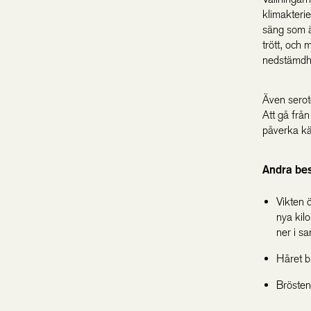
klimakterie
säng som är
trött, och
nedstämdh
Även serot
Att gå från
påverka kä
Andra be
Vikten 
nya kil
ner i s
Håret b
Brösten 