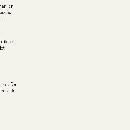
nar i en
förstås
ll
ritation.
det
otion. De
en saktar