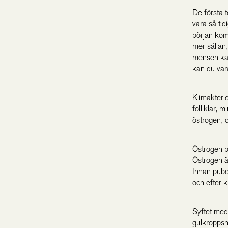
De första t
vara så tid
början kom
mer sällan
mensen kan
kan du var
Klimakteri
folliklar,
östrogen, 
Östrogen bi
Östrogen ä
Innan puber
och efter k
Syftet med
gulkroppsh