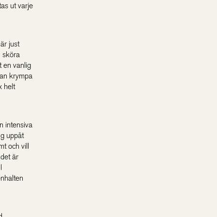
as ut varje
är just
h sköra
t en vanlig
 kan krympa
 helt
n intensiva
ig uppåt
mt och vill
det är
l
enhalten
d