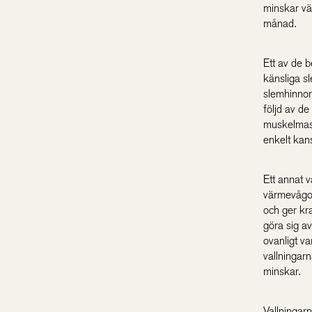
minskar vä
månad.
Ett av de 
känsliga sl
slemhinnor
följd av de
muskelmass
enkelt kans
Ett annat v
värmevågor 
och ger kra
göra sig a
ovanligt va
vallningarn
minskar.
Vallningar