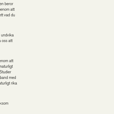
ren beror
genom att
ett vad du
r undvika
a oss att
genom att
naturligt
Studier
amband med
urligt rika
liksom