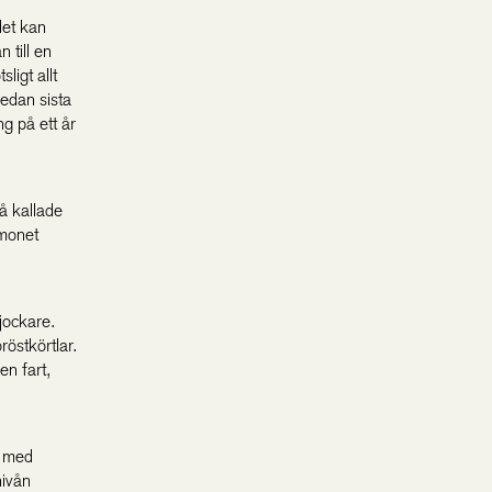
det kan
 till en
ligt allt
edan sista
g på ett år
å kallade
rmonet
jockare.
östkörtlar.
en fart,
s med
nivån