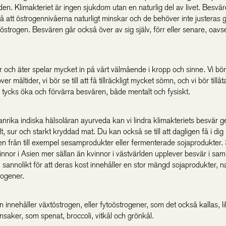
en. Klimakteriet är ingen sjukdom utan en naturlig del av livet. Besvä
å att östrogennivåerna naturligt minskar och de behöver inte justeras 
tt östrogen. Besvären går också över av sig själv, förr eller senare, oavs
r och äter spelar mycket in på vårt välmående i kropp och sinne. Vi bö
er måltider, vi bör se till att få tillräckligt mycket sömn, och vi bör tillåt
s tycks öka och förvärra besvären, både mentalt och fysiskt.
anrika indiska hälsoläran ayurveda kan vi lindra klimakteriets besvär 
t, sur och starkt kryddad mat. Du kan också se till att dagligen få i dig 
en från till exempel sesamprodukter eller fermenterade sojaprodukter. 
kvinnor i Asien mer sällan än kvinnor i västvärlden upplever besvär i s
annolikt för att deras kost innehåller en stor mängd sojaprodukter, nat
rogener.
n innehåller växtöstrogen, eller fytoöstrogener, som det också kallas, 
saker, som spenat, broccoli, vitkål och grönkål.