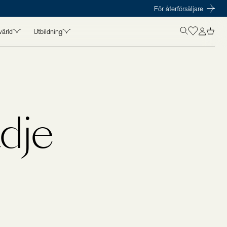
För återförsäljare
värld
Utbildning
OLISTICS VÄRLD
UTBILDNING
in
Kurser
t
Föreläsare
amarbeten
Kursmaterial
ädje
s