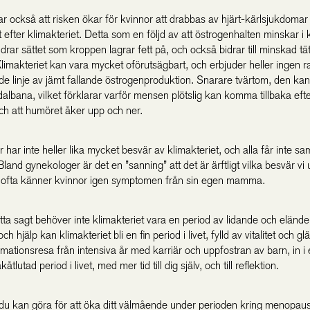
ar också att risken ökar för kvinnor att drabbas av hjärt-kärlsjukdomar
efter klimakteriet. Detta som en följd av att östrogenhalten minskar i
ndrar sättet som kroppen lagrar fett på, och också bidrar till minskad tät
Klimakteriet kan vara mycket oförutsägbart, och erbjuder heller ingen r
e linje av jämt fallande östrogenproduktion. Snarare tvärtom, den kan 
dalbana, vilket förklarar varför mensen plötslig kan komma tillbaka ef
och att humöret åker upp och ner.
r har inte heller lika mycket besvär av klimakteriet, och alla får inte 
and gynekologer är det en ”sanning” att det är ärftligt vilka besvär vi 
 ofta känner kvinnor igen symptomen från sin egen mamma.
tta sagt behöver inte klimakteriet vara en period av lidande och elände
och hjälp kan klimakteriet bli en fin period i livet, fylld av vitalitet och g
mationsresa från intensiva år med karriär och uppfostran av barn, in i
tlutad period i livet, med mer tid till dig själv, och till reflektion.
 du kan göra för att öka ditt välmående under perioden kring menopaus