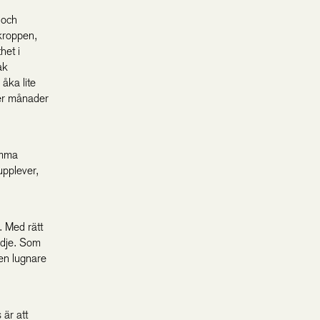
 och
 kroppen,
het i
ak
åka lite
ter månader
samma
upplever,
. Med rätt
lädje. Som
 en lugnare
 är att