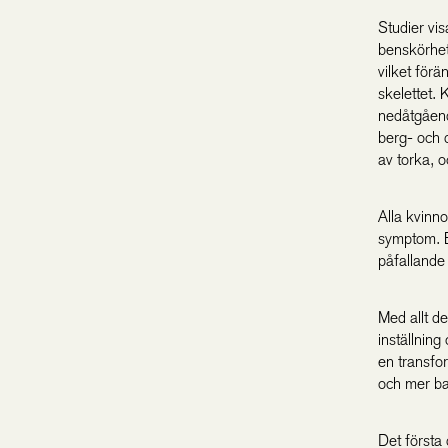
Studier vis
benskörhet 
vilket förä
skelettet. 
nedåtgåend
berg- och 
av torka, 
Alla kvinno
symptom. Bl
påfallande
Med allt de
inställning 
en transfor
och mer bakå
Det första