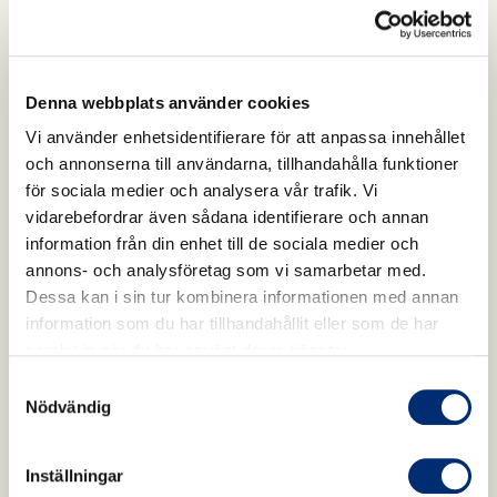
annullera din order.
det vilka produkter som eventuellt inte kunnat
skickas. Vid delleverans uppdateras köpet hos
Vi har inte någon möjlighet att skicka ut en ny
Klarna som ser till att din betalning korrigeras.
sms-avisering till dig eftersom dessa
Denna webbplats använder cookies
administreras av PostNord via ditt
Vi använder enhetsidentifierare för att anpassa innehållet
utlämningsställe. Du kan enkelt hämta ut ditt
och annonserna till användarna, tillhandahålla funktioner
paket med hjälp av det spårningsnummer som
för sociala medier och analysera vår trafik. Vi
står i leveransbekräftelsen som vi skickat till din
vidarebefordrar även sådana identifierare och annan
e-post i samband med beställning.
information från din enhet till de sociala medier och
annons- och analysföretag som vi samarbetar med.
Om du inte har fått någon leveransbekräftelse
Dessa kan i sin tur kombinera informationen med annan
kontaktas vår kundsupport på telefon 0141-69
information som du har tillhandahållit eller som de har
90 00 eller mail
info@holistic.se
.
samlat in när du har använt deras tjänster.
Samtyckesval
Nödvändig
Inställningar