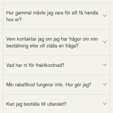
Hur gammal måste jag vara för att få handla
hos er?
Holistic säljer produkter inom hälsa och livsstil
Vem kontaktar jag om jag har frågor om min
till privatpersoner i Sverige. För att handla utan
beställning eller vill ställa en fråga?
målsmans godkännande måste du ha fyllt 18 år
och inneha en giltig svensk ID-handling.
Du är välkommen att kontakta vår kundsupport
Vad har ni för fraktkostnad?
på telefon 0141-69 90 00 eller mail
info@holistic.se
vid frågor om din beställning
Fraktkostnaden anges i kassan när du gjort ditt
eller om våra produkter.
Min rabattkod fungerar inte. Hur gör jag?
leveransval.
Om du inte får rabattkoden att fungera,
Kan jag beställa till utlandet?
kontakta oss på 0141-69 90 00 eller