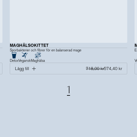
MAGHÄLSOKITTET
Sporbakterier och fibrer för en balanserad mage
E
Detox
Vegansk
Maghälsa
V
Lägg till
718,00 kr
574,40 kr
1