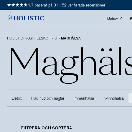
4.7 baserat på 31 152 verifierade recensioner
Behov
K
ALLA BEHO
HOLISTIC
Maghäl
/
KOSTTILLSKOTT
/
KIT
/
MAGHÄLSA
Detox
Hjärta
Hår, hud & 
Immunhälsa
Kvinnohälsa
Leder, muskl
Longevity
Detox
Hår, hud och naglar
Immunhälsa
Kvinnohälsa
Maghälsa
Manshälsa
Mental häls
FILTRERA OCH SORTERA
Stress & s