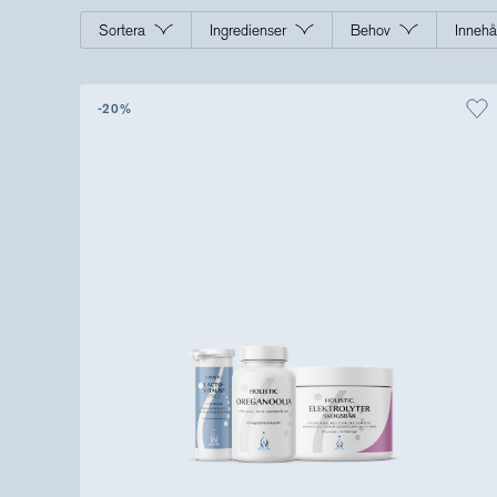
Träning
Sortera
Ingredienser
Behov
Innehå
Viktkontroll
Ögon
-20%