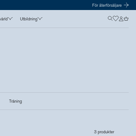
För återförsäljare
värld
Utbildning
OLISTICS VÄRLD
UTBILDNING
in
Kurser
t
Föreläsare
amarbeten
Kursmaterial
s
Träning
3 produkter