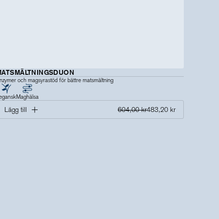
MATSMÄLTNINGSDUON
nzymer och magsyrastöd för bättre matsmältning
egansk
Maghälsa
Lägg till
604,00 kr
483,20 kr