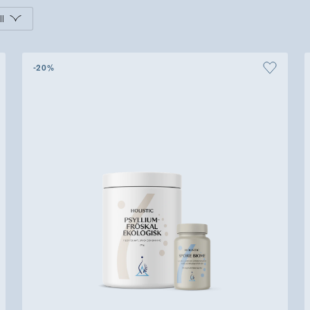
Övriga produkter
ll
Outlet
-20%