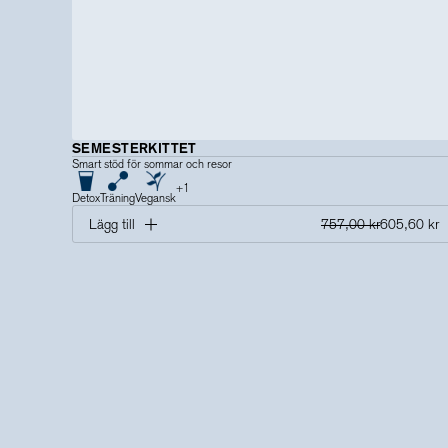
SEMESTERKITTET
Smart stöd för sommar och resor
+
1
Detox
Träning
Vegansk
Lägg till
757,00 kr
605,60 kr