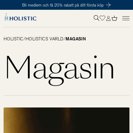
Bli medlem och få 20% rabatt på ditt första köp
Inloggning krävs
För att påbörja en prenumeration hos oss så behöver du vara medlem i
Tillagd i varukorgen
Till kassan
Holistic Club. Det är helt kostnadsfritt.
HOLISTIC
/
HOLISTICS VÄRLD
/
MAGASIN
Behov
Magasin
Kosttillskott
Kit
Digitalt behovstest
Hälsotester