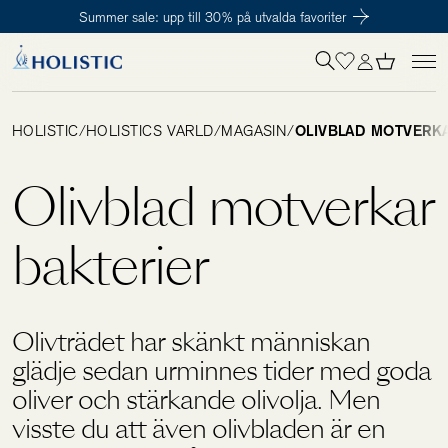
Summer sale: upp till 30% på utvalda favoriter
Inloggning krävs
För att påbörja en prenumeration hos oss så behöver du vara medlem i
Tillagd i varukorgen
Till kassan
Holistic Club. Det är helt kostnadsfritt.
HOLISTIC
/
HOLISTICS VÄRLD
/
MAGASIN
/
OLIVBLAD MOTVERKA
Behov
Olivblad motverkar
Kosttillskott
bakterier
Kit
Olivträdet har skänkt människan
glädje sedan urminnes tider med goda
Digitalt behovstest
oliver och stärkande olivolja. Men
visste du att även olivbladen är en
Hälsotester