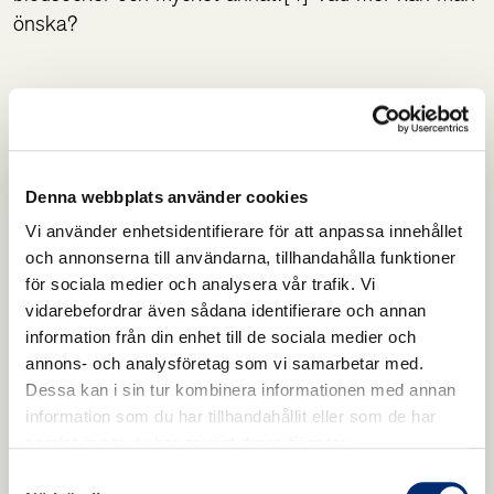
önska?
[1] Furneri PM, Marino A, Saija A, Uccella N,
Bisignano G. In vitro antimycoplasmal activity of
oleuropein. Int J Antimicrob Agents.
Denna webbplats använder cookies
2002;20(4):293–296. doi:10.1016/s0924-
8579(02)00181-4
Vi använder enhetsidentifierare för att anpassa innehållet
och annonserna till användarna, tillhandahålla funktioner
för sociala medier och analysera vår trafik. Vi
[2] Sudjana AN, D’Orazio C, Ryan V, et al.
vidarebefordrar även sådana identifierare och annan
Antimicrobial activity of commercial Olea europaea
information från din enhet till de sociala medier och
(olive) leaf extract. Int J Antimicrob Agents.
annons- och analysföretag som vi samarbetar med.
2009;33(5):461‐463.
Dessa kan i sin tur kombinera informationen med annan
information som du har tillhandahållit eller som de har
samlat in när du har använt deras tjänster.
[3] Aziz NH, Farag SF, Mousa LA, Abo-Zaid MA.
Samtyckesval
Comparative antibacterial and antifungal effects of