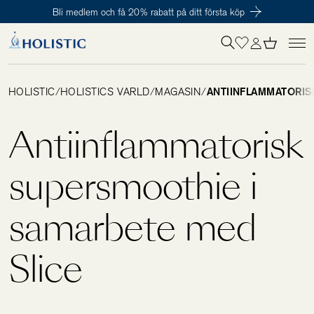
Bli medlem och få 20% rabatt på ditt första köp
Inloggning krävs
För att påbörja en prenumeration hos oss så behöver du vara medlem i
Tillagd i varukorgen
Till kassan
Holistic Club. Det är helt kostnadsfritt.
HOLISTIC
/
HOLISTICS VÄRLD
/
MAGASIN
/
ANTIINFLAMMATORIS
Behov
Antiinflammatorisk
Kosttillskott
supersmoothie i
samarbete med
Kit
Slice
Digitalt behovstest
Hälsotester