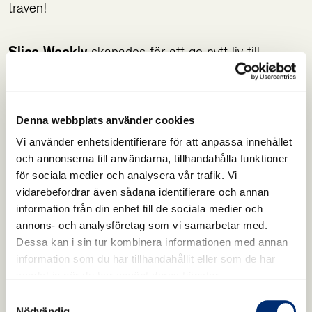
traven!
Slice Weekly
skapades för att ge nytt liv till
hemmaträning med ett mål att få folk i rörelse
genom korta och effektiva träningspass, anpassade
för alla kroppar och som kan utföras på en liten yta
Denna webbplats använder cookies
i hemmamiljö. Läs gärna mer
här
.
Vi använder enhetsidentifierare för att anpassa innehållet
och annonserna till användarna, tillhandahålla funktioner
för sociala medier och analysera vår trafik. Vi
vidarebefordrar även sådana identifierare och annan
information från din enhet till de sociala medier och
annons- och analysföretag som vi samarbetar med.
Dessa kan i sin tur kombinera informationen med annan
information som du har tillhandahållit eller som de har
samlat in när du har använt deras tjänster.
Samtyckesval
Nödvändig