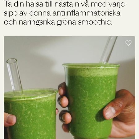
Ta din hälsa till nästa nivå med varje
sipp av denna antiinflammatoriska
och näringsrika gröna smoothie.
Holistics värld
Utbildning
För återförsäljare