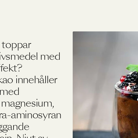
Övriga produkter
Outlet
 toppar
livsmedel med
fekt?
ao innehåller
 med
 magnesium,
bra-aminosyran
iggande