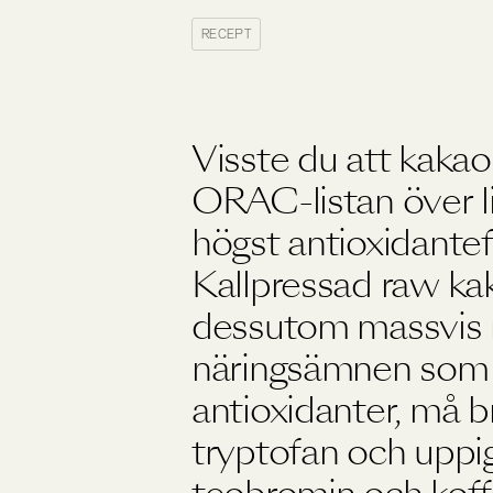
Träning
RECEPT
Viktkontroll
Ögon
Visste du att kakao
ORAC-listan över 
högst antioxidantef
Kallpressad raw kak
dessutom massvis
näringsämnen som
antioxidanter, må 
tryptofan och upp