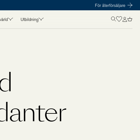
För återförsäljare
värld
Utbildning
OLISTICS VÄRLD
UTBILDNING
in
Kurser
t
Föreläsare
amarbeten
Kursmaterial
d
s
danter