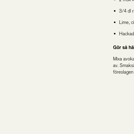
3/4 dl 
Lime, c
Hackade
Gör så hä
Mixa avoka
av. Smaksä
föreslagen