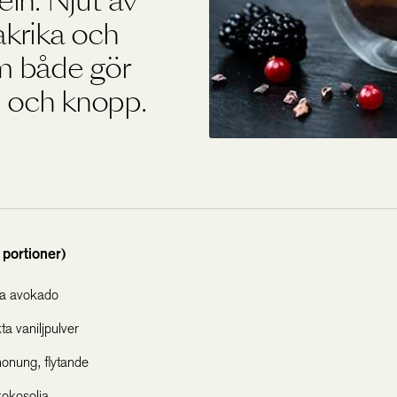
in. Njut av
krika och
m både gör
p och knopp.
 portioner)
a avokado
ta vaniljpulver
onung, flytande
okosolja