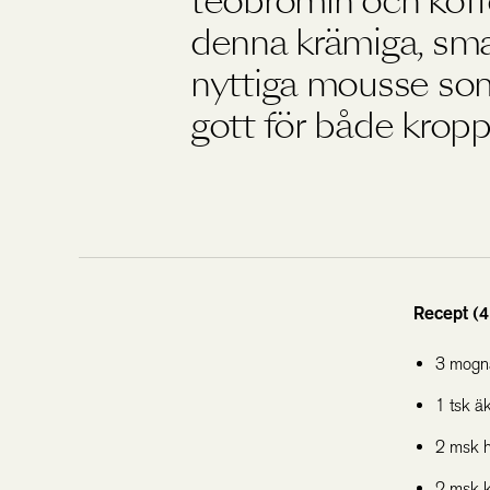
teobromin och koffe
denna krämiga, sma
nyttiga mousse so
gott för både krop
Recept (4
3 mogn
1 tsk äk
2 msk h
2 msk k