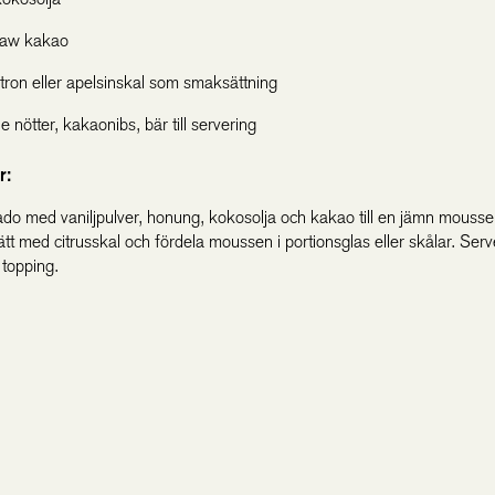
raw kakao
itron eller apelsinskal som smaksättning
 nötter, kakaonibs, bär till servering
r:
do med vaniljpulver, honung, kokosolja och kakao till en jämn mouss
tt med citrusskal och fördela moussen i portionsglas eller skålar. Ser
 topping.