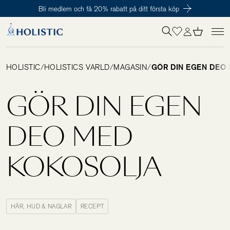
Bli medlem och få 20% rabatt på ditt första köp
Inloggning krävs
För att påbörja en prenumeration hos oss så behöver du vara medlem i
Tillagd i varukorgen
Till kassan
Holistic Club. Det är helt kostnadsfritt.
HOLISTIC
/
HOLISTICS VÄRLD
/
MAGASIN
/
GÖR DIN EGEN DEO
Behov
GÖR DIN EGEN
Kosttillskott
DEO MED
KOKOSOLJA
Kit
Digitalt behovstest
HÅR, HUD & NAGLAR
RECEPT
Hälsotester