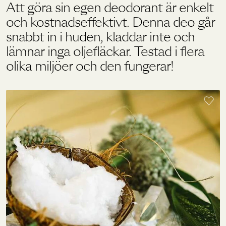
Att göra sin egen deodorant är enkelt
och kostnadseffektivt. Denna deo går
Holistics värld
snabbt in i huden, kladdar inte och
lämnar inga oljefläckar. Testad i flera
olika miljöer och den fungerar!
Utbildning
För återförsäljare