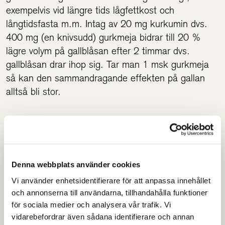
exempelvis vid längre tids lågfettkost och
långtidsfasta m.m. Intag av 20 mg kurkumin dvs.
400 mg (en knivsudd) gurkmeja bidrar till 20 %
lägre volym på gallblåsan efter 2 timmar dvs.
gallblåsan drar ihop sig. Tar man 1 msk gurkmeja
så kan den sammandragande effekten på gallan
alltså bli stor.
TÄNK PÅ
Om man har klumpar eller stenar i gallan och börjar
direkt med hög dos gurkmeja kan man få
Denna webbplats använder cookies
gallkänningar. Många vet inte om att de har
Vi använder enhetsidentifierare för att anpassa innehållet
klumpar/stenar i gallan. Det är bra att börja med
och annonserna till användarna, tillhandahålla funktioner
lite lägre dos gurkmeja och trappa upp.
för sociala medier och analysera vår trafik. Vi
vidarebefordrar även sådana identifierare och annan