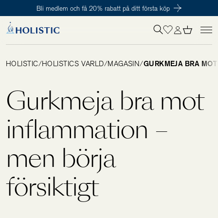
Bli medlem och få 20% rabatt på ditt första köp
Inloggning krävs
För att påbörja en prenumeration hos oss så behöver du vara medlem i
Tillagd i varukorgen
Till kassan
Holistic Club. Det är helt kostnadsfritt.
HOLISTIC
/
HOLISTICS VÄRLD
/
MAGASIN
/
GURKMEJA BRA MOT 
Behov
Gurkmeja bra mot
Kosttillskott
inflammation –
men börja
Kit
försiktigt
Digitalt behovstest
Hälsotester