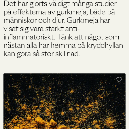
Det har gjorts väldigt många studier
på effekterna av gurkmeja, både på
människor och djur. Gurkmeja har
Holistics värld
visat sig vara starkt anti-
inflammatoriskt. Tänk att något som
Utbildning
nästan alla har hemma på kryddhyllan
kan göra så stor skillnad.
För återförsäljare