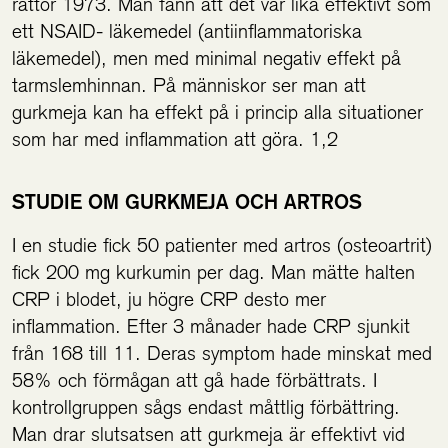
råttor 1973. Man fann att det var lika effektivt som
ett NSAID- läkemedel (antiinflammatoriska
läkemedel), men med minimal negativ effekt på
tarmslemhinnan. På människor ser man att
gurkmeja kan ha effekt på i princip alla situationer
som har med inflammation att göra. 1,2
STUDIE OM GURKMEJA OCH ARTROS
I en studie fick 50 patienter med artros (osteoartrit)
fick 200 mg kurkumin per dag. Man mätte halten
CRP i blodet, ju högre CRP desto mer
inflammation. Efter 3 månader hade CRP sjunkit
från 168 till 11. Deras symptom hade minskat med
58% och förmågan att gå hade förbättrats. I
kontrollgruppen sågs endast måttlig förbättring.
Man drar slutsatsen att gurkmeja är effektivt vid