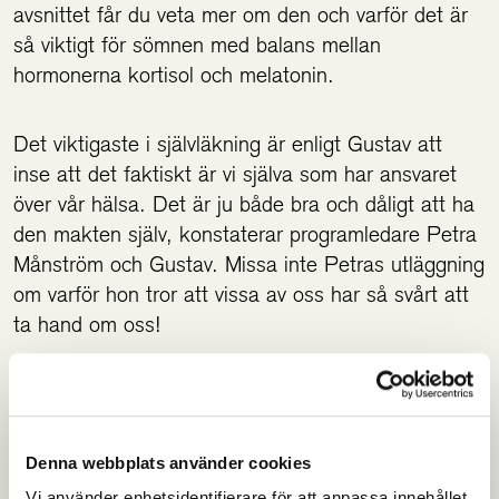
avsnittet får du veta mer om den och varför det är
så viktigt för sömnen med balans mellan
hormonerna kortisol och melatonin.
Det viktigaste i självläkning är enligt Gustav att
inse att det faktiskt är vi själva som har ansvaret
över vår hälsa. Det är ju både bra och dåligt att ha
den makten själv, konstaterar programledare Petra
Månström och Gustav. Missa inte Petras utläggning
om varför hon tror att vissa av oss har så svårt att
ta hand om oss!
Gustav jobbar ofta med människor som har
sjukdomar som IBS, utbrändhet och
sköldkörtelproblem. Det bästa han vet är när
Denna webbplats använder cookies
klienten kommer till insikt om att det är hon själv
Vi använder enhetsidentifierare för att anpassa innehållet