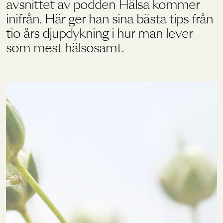
avsnittet av podden Hälsa kommer
inifrån. Här ger han sina bästa tips från
tio års djupdykning i hur man lever
Holistics värld
som mest hälsosamt.
Utbildning
För återförsäljare