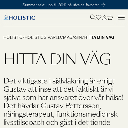
Summer sale: upp till 30% på utvalda favoriter
Inloggning krävs
För att påbörja en prenumeration hos oss så behöver du vara medlem i
Tillagd i varukorgen
Till kassan
Holistic Club. Det är helt kostnadsfritt.
HOLISTIC
/
HOLISTICS VÄRLD
/
MAGASIN
/
HITTA DIN VÄG
Behov
HITTA DIN VÄG
Kosttillskott
Det viktigaste i självläkning är enligt
Kit
Gustav att inse att det faktiskt är vi
själva som har ansvaret över vår hälsa!
Det hävdar Gustav Pettersson,
Digitalt behovstest
näringsterapeut, funktionsmedicinsk
livsstilscoach och gäst i det tionde
Hälsotester