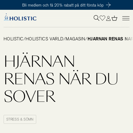
Bli medlem och få 20% rabatt på ditt första köp
Inloggning krävs
För att påbörja en prenumeration hos oss så behöver du vara medlem i
Tillagd i varukorgen
Till kassan
Holistic Club. Det är helt kostnadsfritt.
HOLISTIC
/
HOLISTICS VÄRLD
/
MAGASIN
/
HJÄRNAN RENAS NÄ
Behov
HJÄRNAN
Kosttillskott
RENAS NÄR DU
SOVER
Kit
Digitalt behovstest
STRESS & SÖMN
Hälsotester