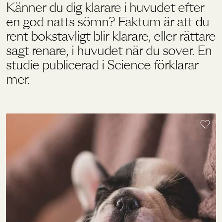
Känner du dig klarare i huvudet efter
en god natts sömn? Faktum är att du
Holistics värld
rent bokstavligt blir klarare, eller rättare
sagt renare, i huvudet när du sover. En
studie publicerad i Science förklarar
Utbildning
mer.
För återförsäljare