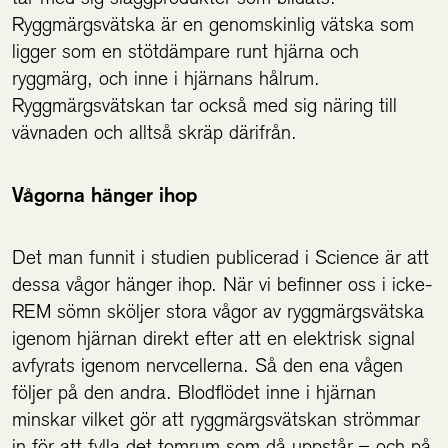
Ryggmärgsvätska är en genomskinlig vätska som
ligger som en stötdämpare runt hjärna och
ryggmärg, och inne i hjärnans hålrum.
Ryggmärgsvätskan tar också med sig näring till
vävnaden och alltså skräp därifrån.
Vågorna hänger ihop
Det man funnit i studien publicerad i Science är att
dessa vågor hänger ihop. När vi befinner oss i icke-
REM sömn sköljer stora vågor av ryggmärgsvätska
igenom hjärnan direkt efter att en elektrisk signal
avfyrats igenom nervcellerna. Så den ena vågen
följer på den andra. Blodflödet inne i hjärnan
minskar vilket gör att ryggmärgsvätskan strömmar
in för att fylla det tomrum som då uppstår ̶ och på