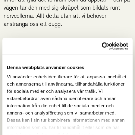
vägen tar den med sig skräpet som bildats runt
nervcellerna. Allt detta utan att vi behöver
anstränga oss ett dugg.
Man kan återigen konstatera att kroppen är helt
fantastisk.
Denna webbplats använder cookies
Fultz NE. et al. Coupled electrophysiological,
hemodynamic, and cerebrospinal fluid oscillations in
Vi använder enhetsidentifierare för att anpassa innehållet
och annonserna till användarna, tillhandahålla funktioner
human sleep. Science 01 Nov 2019:628-631
för sociala medier och analysera vår trafik. Vi
vidarebefordrar även sådana identifierare och annan
information från din enhet till de sociala medier och
annons- och analysföretag som vi samarbetar med.
Dessa kan i sin tur kombinera informationen med annan
information som du har tillhandahållit eller som de har
samlat in när du har använt deras tjänster.