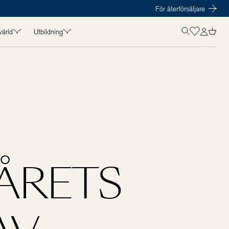
För återförsäljare
värld
Utbildning
OLISTICS VÄRLD
UTBILDNING
in
Kurser
t
Föreläsare
amarbeten
Kursmaterial
s
ÅRETS