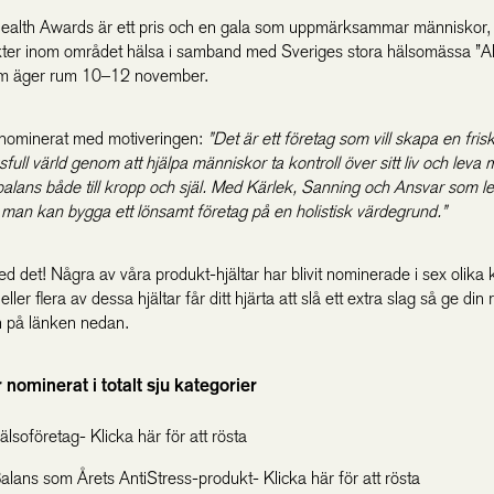
alth Awards är ett pris och en gala som uppmärksammar människor, 
ter inom området hälsa i samband med Sveriges stora hälsomässa ”All
om äger rum 10–12 november.
r nominerat med motiveringen:
”Det är ett företag som vill skapa en fris
full värld genom att hjälpa människor ta kontroll över sitt liv och leva 
balans både till kropp och själ. Med Kärlek, Sanning och Ansvar som le
t man kan bygga ett lönsamt företag på en holistisk värdegrund.”
d det! Några av våra produkt-hjältar har blivit nominerade i sex olika 
ler flera av dessa hjältar får ditt hjärta att slå ett extra slag så ge di
in på länken nedan.
r nominerat i totalt sju kategorier
lsoföretag- Klicka här för att rösta
alans som Årets AntiStress-produkt- Klicka här för att rösta