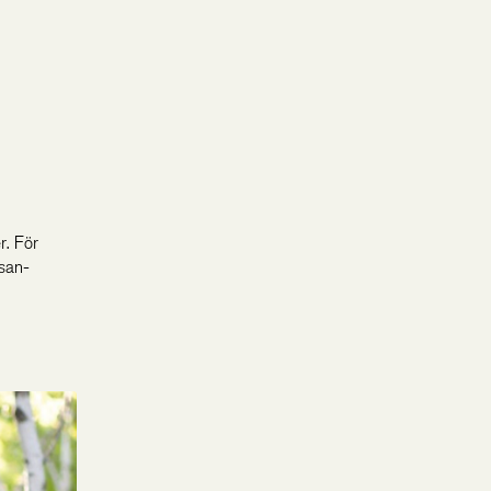
r. För
lsan-