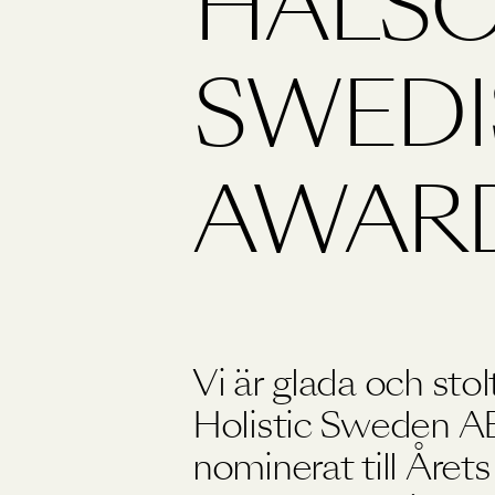
HÄLSO
Träning
SWEDI
Viktkontroll
Ögon
AWAR
Vi är glada och stol
Holistic Sweden AB 
nominerat till Året