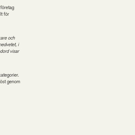
företag
t för
kare och
medvetet, i
dord visar
kategorier.
n röst genom