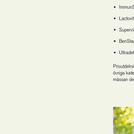
ImmunSt
Lactovi
Supervi
BenStar
Ultrade
Prisutdeln
övriga kate
mässan de