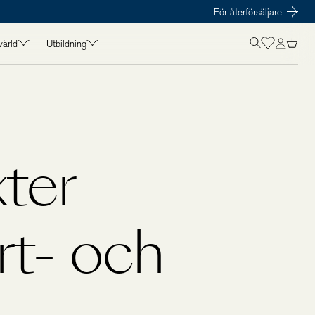
För återförsäljare
värld
Utbildning
OLISTICS VÄRLD
UTBILDNING
in
Kurser
t
Föreläsare
amarbeten
Kursmaterial
ter
s
rt- och