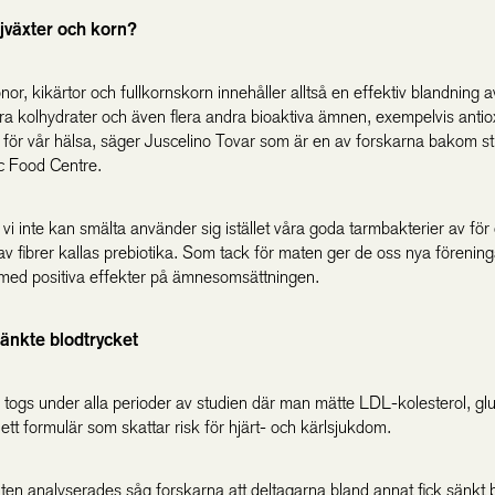
ljväxter och korn?
or, kikärtor och fullkornskorn innehåller alltså en effektiv blandning a
ra kolhydrater och även flera andra bioaktiva ämnen, exempelvis antio
 för vår hälsa, säger Juscelino Tovar som är en av forskarna bakom st
ic Food Centre.
vi inte kan smälta använder sig istället våra goda tarmbakterier av för 
av fibrer kallas prebiotika. Som tack för maten ger de oss nya förenin
med positiva effekter på ämnesomsättningen.
sänkte blodtrycket
 togs under alla perioder av studien där man mätte LDL-kolesterol, gl
 ett formulär som skattar risk för hjärt- och kärlsjukdom.
aten analyserades såg forskarna att deltagarna bland annat fick sänkt b