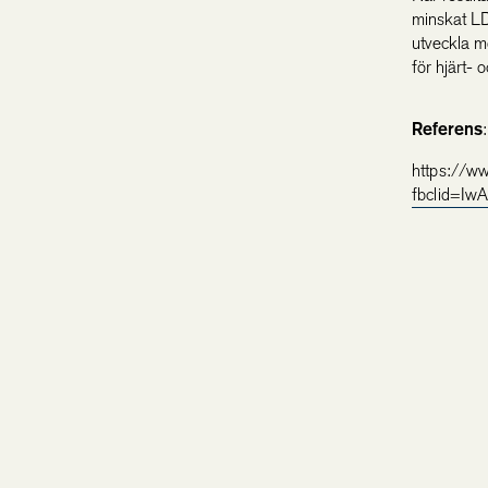
minskat LD
utveckla me
för hjärt-
Referens
:
https://ww
fbclid=I