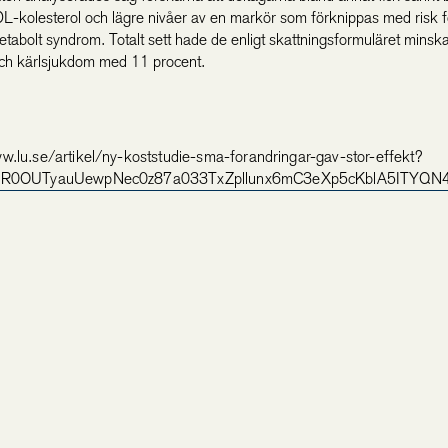
L-kolesterol och lägre nivåer av en markör som förknippas med risk fö
tabolt syndrom. Totalt sett hade de enligt skattningsformuläret minskat
 och kärlsjukdom med 11 procent.
w.lu.se/artikel/ny-koststudie-sma-forandringar-gav-stor-effekt?
wAR0OUTyauUewpNec0z87a033TxZpllunx6mC3eXp5cKblA5ITYQN4