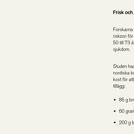
Frisk och
Forskarna b
riskzon fö
50 till 73
sjukdom.
Studen had
nordiska k
kost för at
tillägg:
85 g br
60 gram
200 g b