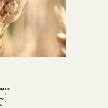
i munnen.
 stora
nte
r.