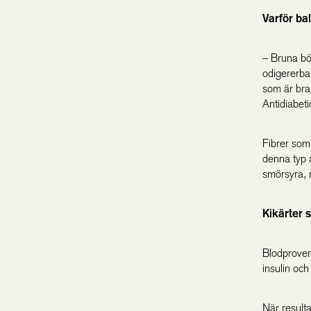
Varför ba
– Bruna bön
odigererba
som är bra
Antidiabet
Fibrer som 
denna typ 
smörsyra, 
Kikärter 
Blodprover
insulin och
När result