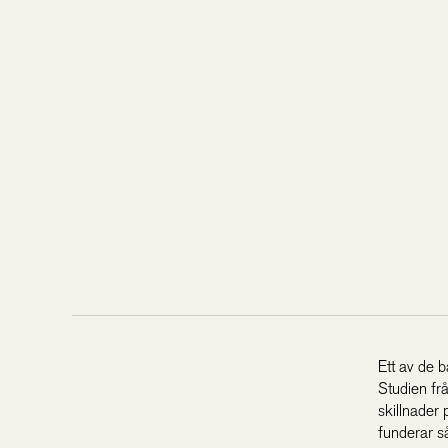
Ett av de 
Studien frå
skillnader
funderar s