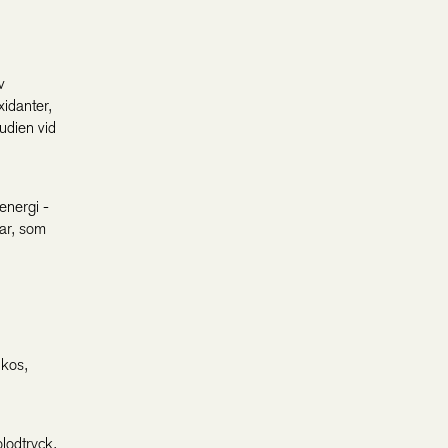
v
xidanter,
udien vid
energi -
gar, som
ukos,
lodtryck,