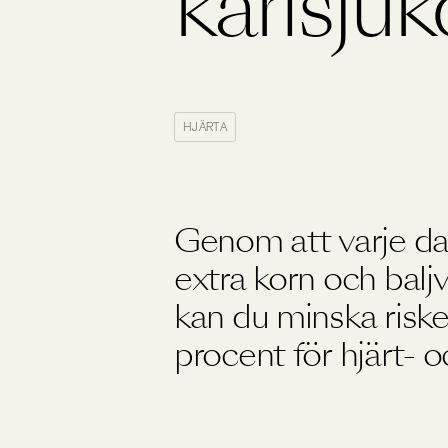
kärlsju
Träning
Viktkontroll
Ögon
HJÄRTA
Genom att varje dag
extra korn och baljv
kan du minska risk
procent för hjärt- 