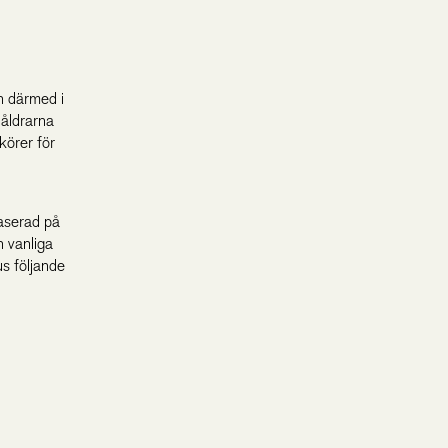
ch därmed i
 åldrarna
körer för
baserad på
n vanliga
us följande