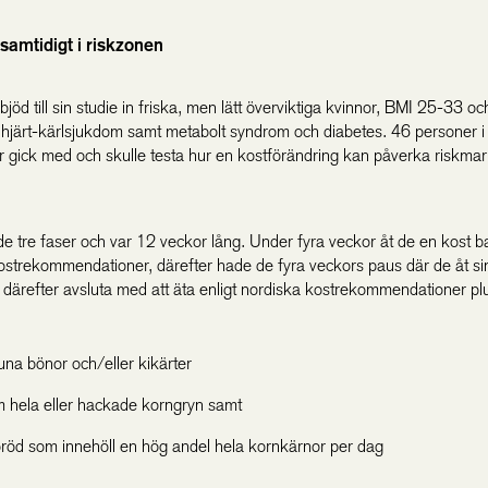
 samtidigt i riskzonen
jöd till sin studie in friska, men lätt överviktiga kvinnor, BMI 25-33 o
r hjärt-kärlsjukdom samt metabolt syndrom och diabetes. 46 personer i
 år gick med och skulle testa hur en kostförändring kan påverka riskmar
e tre faser och var 12 veckor lång. Under fyra veckor åt de en kost 
ostrekommendationer, därefter hade de fyra veckors paus där de åt si
t därefter avsluta med att äta enligt nordiska kostrekommendationer pl
una bönor och/eller kikärter
 hela eller hackade korngryn samt
röd som innehöll en hög andel hela kornkärnor per dag