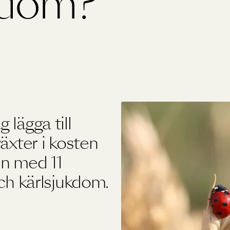
kdom?
Övriga produkter
Outlet
 lägga till
äxter i kosten
en med 11
och kärlsjukdom.