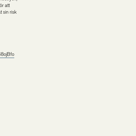
r att
 sin risk
8ojBfo