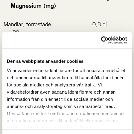
Magnesium (mg)
Mandlar, torrostade 0,3 dl
80
Spenat, kokad 1,2 dl
78
Denna webbplats använder cookies
Vi använder enhetsidentifierare för att anpassa innehållet
Cashewnötter, torrostade 0,3 dl
och annonserna till användarna, tillhandahålla funktioner
74
för sociala medier och analysera vår trafik. Vi
vidarebefordrar även sådana identifierare och annan
information från din enhet till de sociala medier och
Sojamjölk 2,4 dl
annons- och analysföretag som vi samarbetar med.
61
Dessa kan i sin tur kombinera informationen med annan
information som du har tillhandahållit eller som de har
samlat in när du har använt deras tjänster.
Svarta bönor, kokade 1,2 dl