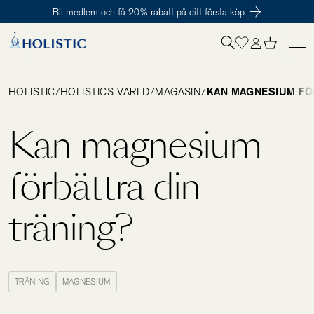
Bli medlem och få 20% rabatt på ditt första köp
Inloggning krävs
För att påbörja en prenumeration hos oss så behöver du vara medlem i
Tillagd i varukorgen
Till kassan
Holistic Club. Det är helt kostnadsfritt.
HOLISTIC
/
HOLISTICS VÄRLD
/
MAGASIN
/
KAN MAGNESIUM FÖR
Behov
Kan magnesium
Kosttillskott
förbättra din
träning?
Kit
Digitalt behovstest
TRÄNING
MAGNESIUM
Hälsotester