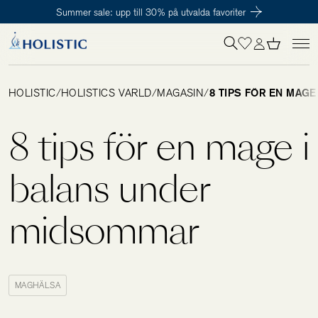
Summer sale: upp till 30% på utvalda favoriter
Inloggning krävs
För att påbörja en prenumeration hos oss så behöver du vara medlem i
Tillagd i varukorgen
Till kassan
Holistic Club. Det är helt kostnadsfritt.
HOLISTIC
/
HOLISTICS VÄRLD
/
MAGASIN
/
8 TIPS FÖR EN MAG
Behov
8 tips för en mage i
Kosttillskott
balans under
midsommar
Kit
Digitalt behovstest
MAGHÄLSA
Hälsotester