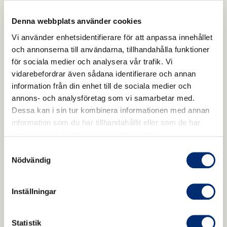
Ät långsamt och tugga ordentligt.
Denna webbplats använder cookies
Matsmältningen börjar redan i munnen. När vi
Vi använder enhetsidentifierare för att anpassa innehållet
tuggar maten ordentligt bryts den ner
och annonserna till användarna, tillhandahålla funktioner
mekaniskt samtidigt som salivens enzymer
för sociala medier och analysera vår trafik. Vi
påbörjar nedbrytningen av vissa näringsämnen.
vidarebefordrar även sådana identifierare och annan
Att äta i lugn takt kan dessutom göra det
information från din enhet till de sociala medier och
lättare att uppmärksamma kroppens
annons- och analysföretag som vi samarbetar med.
mättnadssignaler.
Dessa kan i sin tur kombinera informationen med annan
information som du har tillhandahållit eller som de har
Var närvarande under måltiden. När vi äter
samlat in när du har använt deras tjänster.
samtidigt som vi scrollar på mobilen eller gör
Samtyckesval
flera saker samtidigt är det lätt att äta
Nödvändig
snabbare och mindre medvetet. Försök att
låta måltiden få vara en stund för mat, samtal
Inställningar
och närvaro. Det kan bidra till en bättre
måltidsupplevelse och ökad medvetenhet om
Statistik
hunger och mättnad.