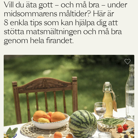
Vill du äta gott – och må bra – under
midsommarens måltider? Här är
Holistics värld
8 enkla tips som kan hjälpa dig att
stötta matsmältningen och må bra
genom hela firandet.
Utbildning
För återförsäljare