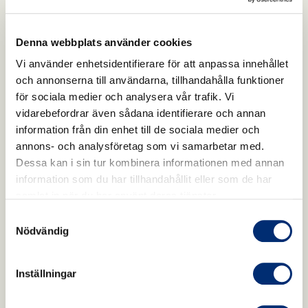
Stimulerar goda bakterier vilket i sin tur
stimulerar immunsystemet
Denna webbplats använder cookies
Åtgärdar järnbrist vilket stärker enzymer i
Vi använder enhetsidentifierare för att anpassa innehållet
immunsystemet där järn ingår (3)
och annonserna till användarna, tillhandahålla funktioner
för sociala medier och analysera vår trafik. Vi
vidarebefordrar även sådana identifierare och annan
Referenser
information från din enhet till de sociala medier och
annons- och analysföretag som vi samarbetar med.
1. Finamore A, Palmery M, Bensehaila S, Peluso I.
Dessa kan i sin tur kombinera informationen med annan
information som du har tillhandahållit eller som de har
Antioxidant, Immunomodulating, and Microbial-
samlat in när du har använt deras tjänster.
Modulating Activities of the Sustainable and
Samtyckesval
Ecofriendly Spirulina. Oxid Med Cell Longev.
Nödvändig
2017;2017:3247528.
doi:10.1155/2017/3247528
Inställningar
2. Chen YH, Chang GK, Kuo SM, et al. Well-