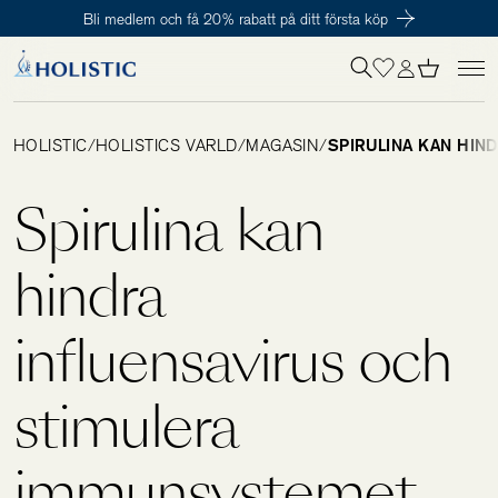
Bli medlem och få 20% rabatt på ditt första köp
Inloggning krävs
För att påbörja en prenumeration hos oss så behöver du vara medlem i
Tillagd i varukorgen
Till kassan
Holistic Club. Det är helt kostnadsfritt.
HOLISTIC
/
HOLISTICS VÄRLD
/
MAGASIN
/
SPIRULINA KAN HIN
Behov
Spirulina kan
Kosttillskott
hindra
influensavirus och
Kit
stimulera
Digitalt behovstest
immunsystemet
Hälsotester