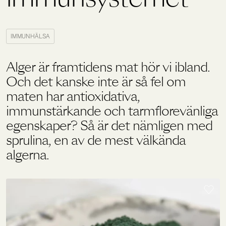
Holistics värld
IMMUNHÄLSA
Alger är framtidens mat hör vi ibland.
Utbildning
Och det kanske inte är så fel om
maten har antioxidativa,
För återförsäljare
immunstärkande och tarmflorevänliga
egenskaper? Så är det nämligen med
sprulina, en av de mest välkända
algerna.