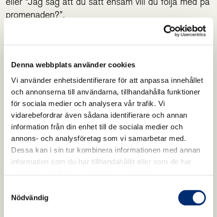
eller “Jag såg att du satt ensam vill du följa med på
promenaden?”.
VÄGEN TILLBAKA TILL KONTAKT
Denna webbplats använder cookies
Att läka från beroende handlar inte bara om att ta
Vi använder enhetsidentifierare för att anpassa innehållet
bort det destruktiva utan att lägga till det som ger
och annonserna till användarna, tillhandahålla funktioner
mening. Gemenskap. Beröring. Stillhet. Natur.
för sociala medier och analysera vår trafik. Vi
vidarebefordrar även sådana identifierare och annan
Ärlighet. Vi behöver skapa platser där vi får mötas
information från din enhet till de sociala medier och
utan prestation, där det är okej att vara trasig och
annons- och analysföretag som vi samarbetar med.
hel på samma gång. För när vi vågar mötas på
Dessa kan i sin tur kombinera informationen med annan
riktigt, då lugnar sig den inre rösten som ropar
information som du har tillhandahållit eller som de har
efter “mer”. Vi inser att det inte var nikotinet,
samlat in när du har använt deras tjänster.
sockret eller scrollandet vi behövde det var
Samtyckesval
varandra. Att återfinna gemenskap handlar inte
Nödvändig
bara om att skapa nya rum, utan också om att