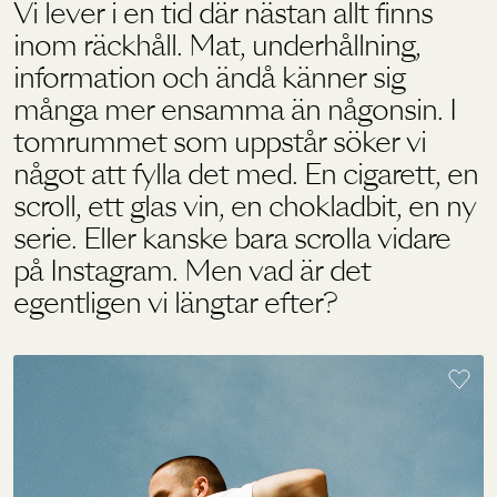
Vi lever i en tid där nästan allt finns
inom räckhåll. Mat, underhållning,
information och ändå känner sig
Holistics värld
många mer ensamma än någonsin. I
tomrummet som uppstår söker vi
Utbildning
något att fylla det med. En cigarett, en
scroll, ett glas vin, en chokladbit, en ny
För återförsäljare
serie. Eller kanske bara scrolla vidare
på Instagram. Men vad är det
egentligen vi längtar efter?