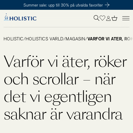
Summer sale: upp till 30% på utvalda favoriter
Inloggning krävs
För att påbörja en prenumeration hos oss så behöver du vara medlem i
Tillagd i varukorgen
Till kassan
Holistic Club. Det är helt kostnadsfritt.
HOLISTIC
/
HOLISTICS VÄRLD
/
MAGASIN
/
VARFÖR VI ÄTER, R
Behov
Varför vi äter, röker
Kosttillskott
och scrollar – när
det vi egentligen
Kit
saknar är varandra
Digitalt behovstest
Hälsotester