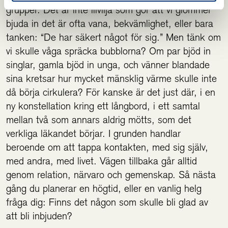
grupper. Det är inte illvilja som gör att vi glömmer
bjuda in det är ofta vana, bekvämlighet, eller bara
tanken: “De har säkert något för sig.” Men tänk om
vi skulle våga spräcka bubblorna? Om par bjöd in
singlar, gamla bjöd in unga, och vänner blandade
sina kretsar hur mycket mänsklig värme skulle inte
då börja cirkulera? För kanske är det just där, i en
ny konstellation kring ett långbord, i ett samtal
mellan två som annars aldrig mötts, som det
verkliga läkandet börjar. I grunden handlar
beroende om att tappa kontakten, med sig själv,
med andra, med livet. Vägen tillbaka går alltid
genom relation, närvaro och gemenskap. Så nästa
gång du planerar en högtid, eller en vanlig helg
fråga dig: Finns det någon som skulle bli glad av
att bli inbjuden?