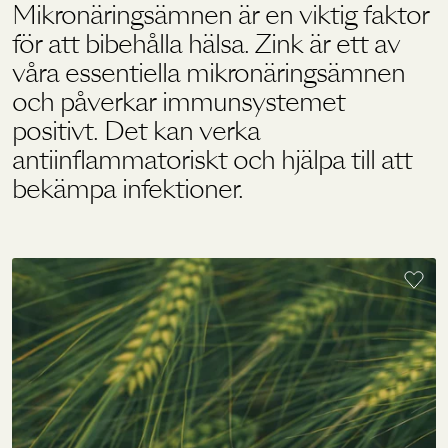
Mikronäringsämnen är en viktig faktor
för att bibehålla hälsa. Zink är ett av
Holistics värld
våra essentiella mikronäringsämnen
och påverkar immunsystemet
positivt. Det kan verka
Utbildning
antiinflammatoriskt och hjälpa till att
bekämpa infektioner.
För återförsäljare