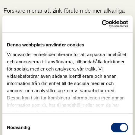
Forskare menar att zink förutom de mer allvarliga
infektionerna som nämnts tidigare, även har en roll
vid mindre infektioner. Bland annat har zink
förmågan att förkorta tiden en förkylning pågår. En
studie som vägt samman resultat från flera andra
Denna webbplats använder cookies
studier slår fast att personer som tagit tillskott av
Vi använder enhetsidentifierare för att anpassa innehållet
zink har färre symtom av sin förkylning en vecka
och annonserna till användarna, tillhandahålla funktioner
senare än de som fått placebo. Mineralen har
för sociala medier och analysera vår trafik. Vi
också visat sig kunna förebygga förkylningar[3].
vidarebefordrar även sådana identifierare och annan
information från din enhet till de sociala medier och
annons- och analysföretag som vi samarbetar med.
[1] Nour Zahi Gammoh and Lothar Rink*Zinc in
Dessa kan i sin tur kombinera informationen med annan
Infection and Inflammation 2017.
information som du har tillhandahållit eller som de har
samlat in när du har använt deras tjänster.
Samtyckesval
[2] Joanna Suliburska et al, Zinc status is
Nödvändig
associated with inflammation, oxidative stress, lipid,