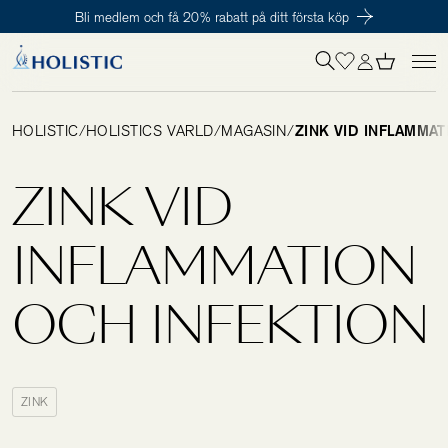
Bli medlem och få 20% rabatt på ditt första köp
Inloggning krävs
För att påbörja en prenumeration hos oss så behöver du vara medlem i
Tillagd i varukorgen
Till kassan
Holistic Club. Det är helt kostnadsfritt.
HOLISTIC
/
HOLISTICS VÄRLD
/
MAGASIN
/
ZINK VID INFLAMMAT
Behov
ZINK VID
Kosttillskott
INFLAMMATION
OCH INFEKTION
Kit
Digitalt behovstest
ZINK
Hälsotester