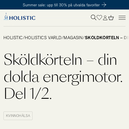
Summer sale: upp till 30% på utvalda favoriter
Inloggning krävs
För att påbörja en prenumeration hos oss så behöver du vara medlem i
Tillagd i varukorgen
Till kassan
Holistic Club. Det är helt kostnadsfritt.
HOLISTIC
/
HOLISTICS VÄRLD
/
MAGASIN
/
SKÖLDKÖRTELN – DI
Behov
Sköldkörteln – din
Kosttillskott
dolda energimotor.
Del 1/2.
Kit
Digitalt behovstest
KVINNOHÄLSA
Hälsotester