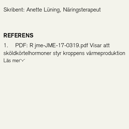
Skribent: Anette Lüning, Näringsterapeut
REFERENS
1. PDF: R jme-JME-17-0319.pdf Visar att
sköldkörtelhormoner styr kroppens värmeproduktion
och energibalans.
Läs mer
2.
https://www.1177.se/Skane/sjukdomar--
besvar/hormoner/skoldkorteln/hypertyreos--
overskott-av-skoldkortelhormon/
3.
Sköldkörteln påverkar hjärta och blodtryck
4-
Högt blodtryck - hypertyreodism