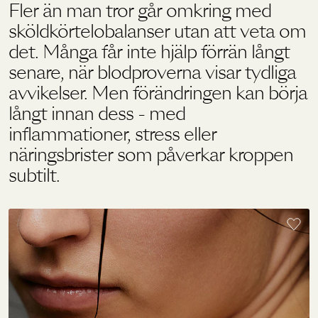
Fler än man tror går omkring med
sköldkörtelobalanser utan att veta om
Holistics värld
det. Många får inte hjälp förrän långt
senare, när blodproverna visar tydliga
avvikelser. Men förändringen kan börja
Utbildning
långt innan dess - med
inflammationer, stress eller
För återförsäljare
näringsbrister som påverkar kroppen
subtilt.