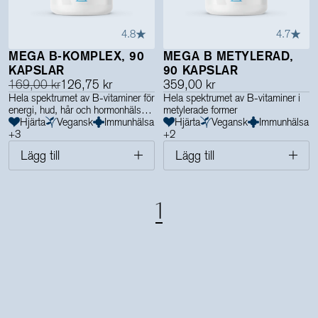
4.8
4.7
MEGA B-KOMPLEX, 90
MEGA B METYLERAD,
KAPSLAR
90 KAPSLAR
169,00 kr
126,75 kr
359,00 kr
Hela spektrumet av B-vitaminer för
Hela spektrumet av B-vitaminer i
energi, hud, hår och hormonhälsan
metylerade former
Hjärta
Vegansk
Immunhälsa
Hjärta
Vegansk
Immunhälsa
+
3
+
2
Lägg till
Lägg till
1