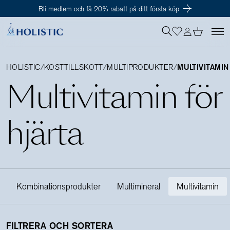
Bli medlem och få 20% rabatt på ditt första köp
Inloggning krävs
För att påbörja en prenumeration hos oss så behöver du vara medlem i
Tillagd i varukorgen
Till kassan
Holistic Club. Det är helt kostnadsfritt.
HOLISTIC
/
KOSTTILLSKOTT
/
MULTIPRODUKTER
/
MULTIVITAMIN
Multivitamin
för
Behov
hjärta
Kosttillskott
Kit
Kombinationsprodukter
Multimineral
Multivitamin
Digitalt behovstest
FILTRERA OCH SORTERA
Hälsotester