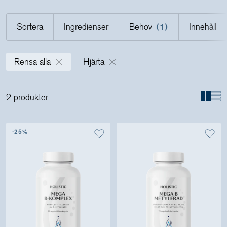
Sortera
Ingredienser
Behov
(1)
Innehåll
Holistics värld
Rensa alla
Hjärta
Utbildning
2 produkter
För återförsäljare
-25%