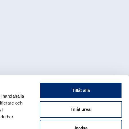
Tillåt alla
illhandahålla
ifierare och
Tillåt urval
vi
 du har
Avvisa