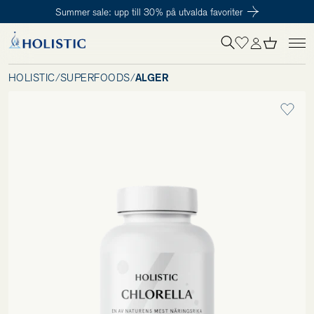
Summer sale: upp till 30% på utvalda favoriter
Inloggning krävs
För att påbörja en prenumeration hos oss så behöver du vara medlem i
Tillagd i varukorgen
Till kassan
Holistic Club. Det är helt kostnadsfritt.
HOLISTIC
/
SUPERFOODS
/
ALGER
Behov
Kosttillskott
Kit
Digitalt behovstest
Hälsotester