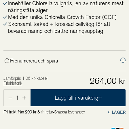
Innehåller Chlorella vulgaris, en av naturens mest
näringstäta alger
Med den unika Chlorella Growth Factor (CGF)
Skonsamt torkad + krossad cellvägg för att
bevarad näring och bättre näringsupptag
Prenumerera och spara
Jämförpris 1,06 kr/kapsel
264,00 kr
Prishistorik
Lägsta pris de 30 senaste dagarna är 264,00 kr
1
Lägg till i varukorg
Fri frakt från 299 kr & fri retur
Snabba leveranser
I LAGER