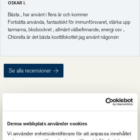
OSKAR I.
Se vår kapselguide
Bästa , har använt i flera år och kommer
Fortsätta använda, fantastiskt för immunförsvaret, stärka upp
tarmarna, blodsockret , allmänt välbefinnande, energi osv ,
Chlorella är det bästa kosttillskottet jag använt någonsin
Se alla recensioner
VANLIGA FRÅGOR
Här hittar du svar på de
vanligaste frågorna
Denna webbplats använder cookies
Vi använder enhetsidentifierare för att anpassa innehållet