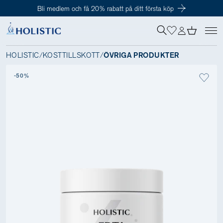
Bli medlem och få 20% rabatt på ditt första köp
Inloggning krävs
För att påbörja en prenumeration hos oss så behöver du vara medlem i
Tillagd i varukorgen
Till kassan
Holistic Club. Det är helt kostnadsfritt.
HOLISTIC
/
KOSTTILLSKOTT
/
ÖVRIGA PRODUKTER
-50%
Behov
Kosttillskott
Kit
Digitalt behovstest
Hälsotester