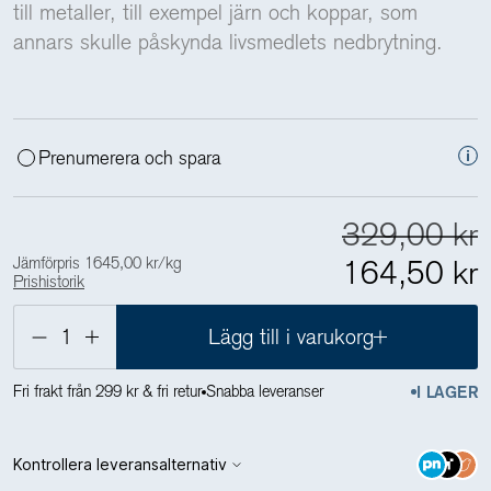
till metaller, till exempel järn och koppar, som
annars skulle påskynda livsmedlets nedbrytning.
Prenumerera och spara
329,00 kr
Jämförpris 1645,00 kr/kg
164,50 kr
Prishistorik
Lägsta pris de 30 senaste dagarna är
164,50 kr
1
Lägg till i varukorg
Fri frakt från 299 kr & fri retur
Snabba leveranser
I LAGER