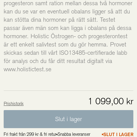
progesteron samt ration mellan dessa två hormoner
kan du se var en eventuell obalans ligger så att du
kan stötta dina hormoner på rätt sätt. Testet
passar även män som kan ligga i obalans på dessa
hormoner. Holistic Östrogen- och progesterontest
är ett enkelt salivtest som du gör hemma. Provet
skickas sedan till vårt ISO13485-certifierade labb
för analys och du får ditt resultat digitalt via
www.holistictest.se
1 099,00 kr
Prishistorik
Lägsta pris de 30 senaste dagarna är 1 099,00 kr
Slut i lager
Fri frakt från 299 kr & fri retur
Snabba leveranser
SLUT I LAGER