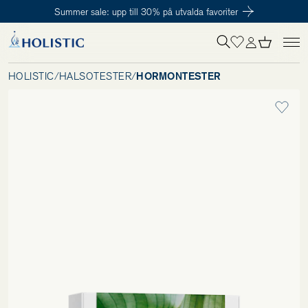
Summer sale: upp till 30% på utvalda favoriter
Inloggning krävs
För att påbörja en prenumeration hos oss så behöver du vara medlem i
Tillagd i varukorgen
Till kassan
Holistic Club. Det är helt kostnadsfritt.
HOLISTIC
/
HÄLSOTESTER
/
HORMONTESTER
Behov
Kosttillskott
Kit
Digitalt behovstest
Hälsotester