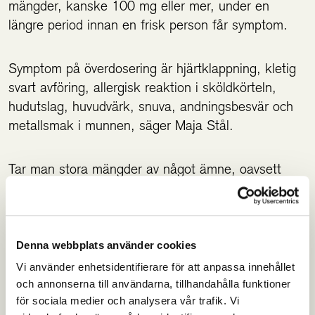
mängder, kanske 100 mg eller mer, under en
längre period innan en frisk person får symptom.
Symptom på överdosering är hjärtklappning, kletig
svart avföring, allergisk reaktion i sköldkörteln,
hudutslag, huvudvärk, snuva, andningsbesvär och
metallsmak i munnen, säger Maja Stål.
Tar man stora mängder av något ämne, oavsett
vilket, så är det bra att ha en grundnäring i botten,
så man inte får obalanser.
Denna webbplats använder cookies
A-vitamin behövs för upptag av jod. Och tvärtom.
Jod behövs för upptag av A-vitamin. Jod och selen
Vi använder enhetsidentifierare för att anpassa innehållet
och annonserna till användarna, tillhandahålla funktioner
samarbetar och är bra att ta samtidigt. B2 och B3
för sociala medier och analysera vår trafik. Vi
behövs också för sköldkörtelns funktion, liksom C-