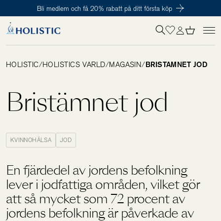
Bli medlem och få 20% rabatt på ditt första köp
Inloggning krävs
För att påbörja en prenumeration hos oss så behöver du vara medlem i
Tillagd i varukorgen
Till kassan
Holistic Club. Det är helt kostnadsfritt.
HOLISTIC
/
HOLISTICS VÄRLD
/
MAGASIN
/
BRISTÄMNET JOD
Behov
Bristämnet jod
Kosttillskott
KVINNOHÄLSA
JOD
Kit
En fjärdedel av jordens befolkning
lever i jodfattiga områden, vilket gör
Digitalt behovstest
att så mycket som 72 procent av
jordens befolkning är påverkade av
Hälsotester