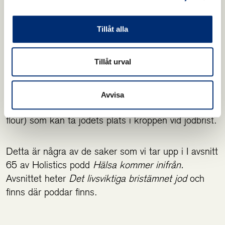
Vid en kärnkraftsolycka kan radioaktivt jod samlas i
Tillåt alla
sköldkörteln, speciellt om du har brist på jod. Detta
går att förebygga genom att ta höga doser (cirka
100 mg) jodid senast tre timmar efter exponering.
Tillåt urval
Jod har även en skyddande effekt mot tungmetaller
Avvisa
och halogener (brom, radioaktivt jod, krom och
flour) som kan ta jodets plats i kroppen vid jodbrist.
Detta är några av de saker som vi tar upp i I avsnitt
65 av Holistics podd
Hälsa kommer inifrån.
Avsnittet heter
Det livsviktiga bristämnet jod
och
finns där poddar finns.