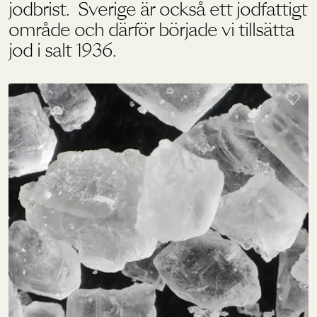
jodbrist. Sverige är också ett jodfattigt
område och därför började vi tillsätta
Holistics värld
jod i salt 1936.
Utbildning
För återförsäljare