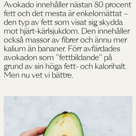
Avokado innehåller nästan 80 procent
fett och det mesta är enkelomättat –
Holistics värld
den typ av fett som visat sig skydda
mot hjärt-kärlsjukdom. Den innehåller
också massor av fibrer och ännu mer
Utbildning
kalium än bananer. Förr avfärdades
avokadon som ”fettbildande” på
För återförsäljare
grund av sin höga fett- och kalorihalt.
Men nu vet vi bättre.