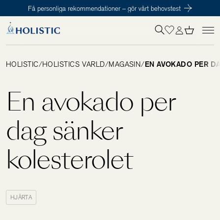
Få personliga rekommendationer – gör vårt behovstest
Inloggning krävs
För att påbörja en prenumeration hos oss så behöver du vara medlem i
Tillagd i varukorgen
Till kassan
Holistic Club. Det är helt kostnadsfritt.
HOLISTIC
/
HOLISTICS VÄRLD
/
MAGASIN
/
EN AVOKADO PER D
Behov
En avokado per
Kosttillskott
dag sänker
kolesterolet
Kit
Digitalt behovstest
HJÄRTA
Hälsotester