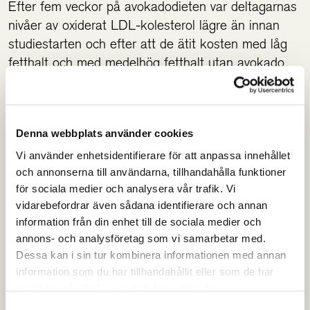
Efter fem veckor på avokadodieten var deltagarnas
nivåer av oxiderat LDL-kolesterol lägre än innan
studiestarten och efter att de ätit kosten med låg
fetthalt och med medelhög fetthalt utan avokado.
Intressant nog hade särskilt de små, täta oxiderade
partiklarna av LDL-kolesterol minskat i antal.
Denna webbplats använder cookies
Dessutom hade deltagarna högre halter av
Vi använder enhetsidentifierare för att anpassa innehållet
antioxidanten lutein i blodet efter avokadodieten.
och annonserna till användarna, tillhandahålla funktioner
för sociala medier och analysera vår trafik. Vi
– Lutein kan vara det bioaktiva ämnet som skyddar
vidarebefordrar även sådana identifierare och annan
LDL-kolesterolet från att oxideras, konstaterar
information från din enhet till de sociala medier och
annons- och analysföretag som vi samarbetar med.
Penny Kris-Etherton.
Dessa kan i sin tur kombinera informationen med annan
information som du har tillhandahållit eller som de har
Eftersom kosten med medelhög fetthalt utan
samlat in när du har använt deras tjänster.
avokado innehöll samma typ av enkelomättade
Samtyckesval