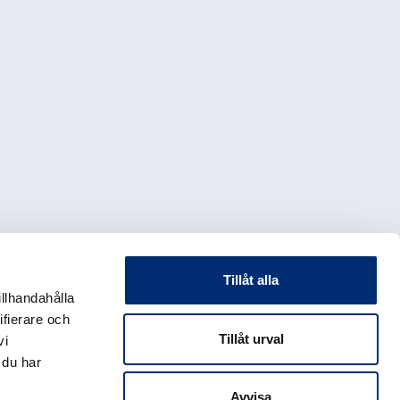
Tillåt alla
illhandahålla
ifierare och
Tillåt urval
vi
 du har
Avvisa