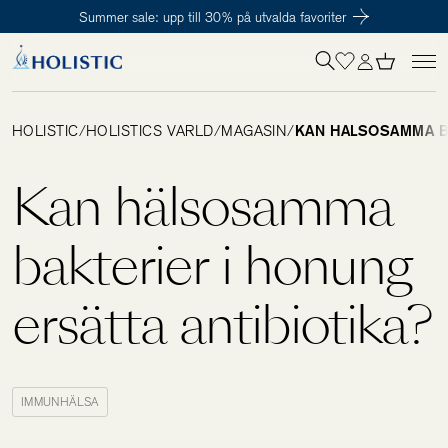
Summer sale: upp till 30% på utvalda favoriter
Inloggning krävs
För att påbörja en prenumeration hos oss så behöver du vara medlem i
Tillagd i varukorgen
Till kassan
Holistic Club. Det är helt kostnadsfritt.
HOLISTIC
/
HOLISTICS VÄRLD
/
MAGASIN
/
KAN HÄLSOSAMMA BA
Behov
Kan hälsosamma
Kosttillskott
bakterier i honung
ersätta antibiotika?
Kit
Digitalt behovstest
IMMUNHÄLSA
Hälsotester