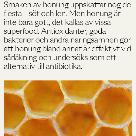
Smaken av honung uppskattar nog de
flesta - söt och len. Men honung är
Holistics värld
inte bara gott, det kallas av vissa
superfood. Antioxidanter, goda
bakterier och andra näringsämnen gör
Utbildning
att honung bland annat är effektivt vid
sårläkning och undersöks som ett
För återförsäljare
alternativ till antibiotika.