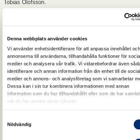
Tobias Olofsson.
Observera att effekten bygger på att bakterierna är
levande som i färsk honung. I affärens honung
finns dessa tyvärr inte kvar men leta hos
Denna webbplats använder cookies
småskaliga producenter.
Vi använder enhetsidentifierare för att anpassa innehållet oc
annonserna till användarna, tillhandahålla funktioner för socia
medier och analysera vår trafik. Vi vidarebefordrar även såd
1 Svensk honungsförädlings honungsskola
identifierare och annan information från din enhet till de socia
http://svenskhonungsforadling.se/honung/honungs
medier och annons- och analysföretag som vi samarbetar m
Dessa kan i sin tur kombinera informationen med annan
2. Butler É, Oien RF, Lindholm C, Olofsson TC,
information som du har tillhandahållit eller som de har samlat
när du har använt deras tjänster.
Nilson B, Vásquez A. A pilot study investigating
lactic acid bacterial symbionts from the honeybee in
inhibiting human chronic wound pathogens. Int
Samtyckesval
Nödvändig
Wound J. 2016 Oct;13(5):729-37. doi:
10.1111/iwj.12360. Epub 2014 Sep 8. PMID: