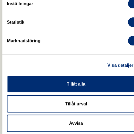
25196349; PMCID: PMC7950084.
Inställningar
3. Kan bi-bakterier ersätta
Statistik
antibiotika?
https://www.lu.se/artikel/kan-bi-
bakterier-ersatta-antibiotika
Marknadsföring
Visa detaljer
Tillåt alla
Tillåt urval
Avvisa