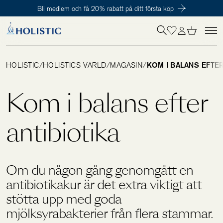
Bli medlem och få 20% rabatt på ditt första köp
Inloggning krävs
För att påbörja en prenumeration hos oss så behöver du vara medlem i
Tillagd i varukorgen
Till kassan
Holistic Club. Det är helt kostnadsfritt.
HOLISTIC
/
HOLISTICS VÄRLD
/
MAGASIN
/
KOM I BALANS EFTER
Behov
Kom i balans efter
Kosttillskott
antibiotika
Kit
Om du någon gång genomgått en
antibiotikakur är det extra viktigt att
Digitalt behovstest
stötta upp med goda
mjölksyrabakterier från flera stammar.
Hälsotester