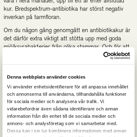
vara i flera månader, upp till ett år efter avslutad
kur. Bredspektrum-antibiotika har störst negativ
inverkan på tarmfloran.
Om du någon gång genomgått en antibiotikakur är
det därför extra viktigt att stötta upp med goda
mjölksyrabakterier
från olika stammar. Och för att
mjölksyrabakteriet ska kunna må bra och frodas
behöver de sin älsklingsmat fibrer.
Denna webbplats använder cookies
TÄNK PÅ DETTA OM DU TAR ELLER HAR
Vi använder enhetsidentifierare för att anpassa innehållet
TAGIT ANTIBIOTIKA
och annonserna till användarna, tillhandahålla funktioner
för sociala medier och analysera vår trafik. Vi
Probiotika kan tas i samband med en
vidarebefordrar även sådana identifierare och annan
antibiotikakur, dock ej samtidigt. Det bör gå ett
information från din enhet till de sociala medier och
par timmar mellan intag av probiotika och
annons- och analysföretag som vi samarbetar med.
antibiotika.
Dessa kan i sin tur kombinera informationen med annan