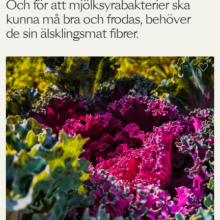
Och för att mjölksyrabakterier ska
kunna må bra och frodas, behöver
de sin älsklingsmat fibrer.
Holistics värld
Utbildning
För återförsäljare