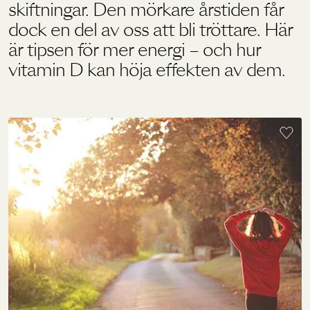
skiftningar. Den mörkare årstiden får
dock en del av oss att bli tröttare. Här
Holistics värld
är tipsen för mer energi – och hur
vitamin D kan höja effekten av dem.
Utbildning
För återförsäljare