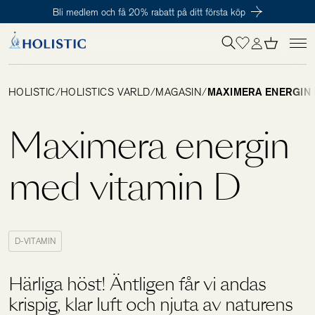
Bli medlem och få 20% rabatt på ditt första köp
Inloggning krävs
För att påbörja en prenumeration hos oss så behöver du vara medlem i
Tillagd i varukorgen
Till kassan
Holistic Club. Det är helt kostnadsfritt.
HOLISTIC
/
HOLISTICS VÄRLD
/
MAGASIN
/
MAXIMERA ENERGIN 
Behov
Maximera energin
Kosttillskott
med vitamin D
Kit
D-VITAMIN
Digitalt behovstest
Härliga höst! Äntligen får vi andas
krispig, klar luft och njuta av naturens
Hälsotester