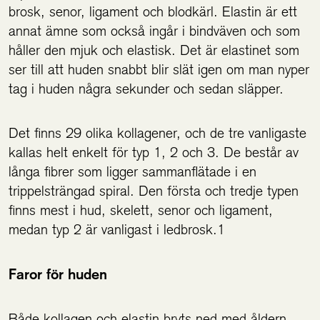
brosk, senor, ligament och blodkärl. Elastin är ett
annat ämne som också ingår i bindväven och som
håller den mjuk och elastisk. Det är elastinet som
ser till att huden snabbt blir slät igen om man nyper
tag i huden några sekunder och sedan släpper.
Det finns 29 olika kollagener, och de tre vanligaste
kallas helt enkelt för typ 1, 2 och 3. De består av
långa fibrer som ligger sammanflätade i en
trippelsträngad spiral. Den första och tredje typen
finns mest i hud, skelett, senor och ligament,
medan typ 2 är vanligast i ledbrosk.1
Faror för huden
Både kollagen och elastin bryts ned med åldern