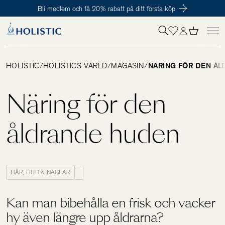
Bli medlem och få 20% rabatt på ditt första köp
Inloggning krävs
För att påbörja en prenumeration hos oss så behöver du vara medlem i
Tillagd i varukorgen
Till kassan
Holistic Club. Det är helt kostnadsfritt.
HOLISTIC
/
HOLISTICS VÄRLD
/
MAGASIN
/
NÄRING FÖR DEN Å
Behov
Näring för den
Kosttillskott
åldrande huden
Kit
HÅR, HUD & NAGLAR
Digitalt behovstest
Kan man bibehålla en frisk och vacker
hy även längre upp åldrarna?
Hälsotester