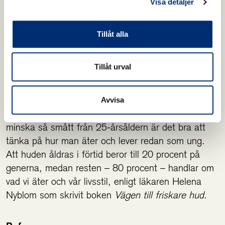
Visa detaljer
huden.8
Tillåt alla
B-vitaminerna
är också nyttiga för huden. De
verkar inte spela någon större roll för
Tillåt urval
kollagenproduktionen, men hjälper kroppen att
tillverka nya hudceller. 9
Avvisa
Eftersom kroppens produktion av kollagen börjar
minska så smått från 25-årsåldern är det bra att
tänka på hur man äter och lever redan som ung.
Att huden åldras i förtid beror till 20 procent på
generna, medan resten – 80 procent – handlar om
vad vi äter och vår livsstil, enligt läkaren Helena
Nyblom som skrivit boken
Vägen till friskare hud
.