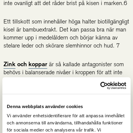
inte ovanligt att det råder brist på kisen i marken.6
Ett tillskott som innehåller höga halter biotillgängligt
kisel är bambuextrakt. Det kan passa bra när man
kommer upp i medelåldern och börjar känna av
stelare leder och skörare slemhinnor och hud. 7
Zink
och
koppar
är så kallade antagonister som
behövs i balanserade nivåer i kroppen för att inte
konkurrera ut varandra. Zink används bland annat
för sårläkning och för att aktivera proteiner som är
nödvändiga för produktionen av kollagen.
Denna webbplats använder cookies
Koppar aktiverar enzymet lysyloxidas som krävs för
Vi använder enhetsidentifierare för att anpassa innehållet
att kollagenfibrerna ska vävas ihop med elastin.
och annonserna till användarna, tillhandahålla funktioner
Precis som zink, fungerar koppar också som en
för sociala medier och analysera vår trafik. Vi