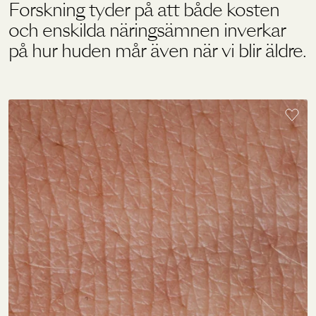
Forskning tyder på att både kosten
och enskilda näringsämnen inverkar
Holistics värld
på hur huden mår även när vi blir äldre.
Utbildning
För återförsäljare