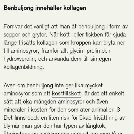
Benbuljong innehåller kollagen
Förr var det vanligt att man åt benbuljong i form av
soppor och grytor. När kött- eller fiskben får sjuda
länge frisätts kollagen som kroppen kan bryta ner
till
aminosyror
, framför allt glycin, prolin och
hydroxyprolin, och använda dem till sin egen
kollagenbildning.
Även om benbuljong inte ger lika mycket
aminosyror som ett
kosttillskott
, är det ett enkelt
sätt att öka mängden aminosyror och även
mineraler i kosten för den som äter animalier. 3
Det finns dock en liten risk för ökad frisättning av
bly när man gör den här typen av långkok,
åtminstone av kyckling och särskilt om man låter