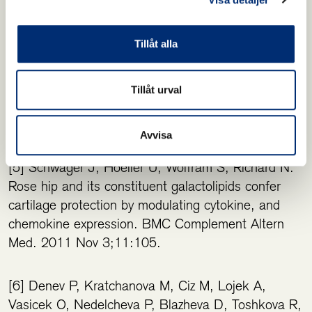
molecular mechanics counteracting osteoarthritis –
A systematic review. Phytomedicine. 2019
Jul;60:152958.
Tillåt alla
[4] Cohen M. Rosehip – an evidence based herbal
Tillåt urval
medicine for inflammation and arthritis. Aust Fam
Physician. 2012 Jul;41(7):495-8.
Avvisa
[5] Schwager J, Hoeller U, Wolfram S, Richard N.
Rose hip and its constituent galactolipids confer
cartilage protection by modulating cytokine, and
chemokine expression. BMC Complement Altern
Med. 2011 Nov 3;11:105.
[6] Denev P, Kratchanova M, Ciz M, Lojek A,
Vasicek O, Nedelcheva P, Blazheva D, Toshkova R,