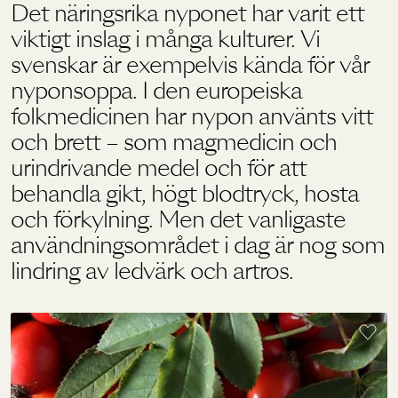
Det näringsrika nyponet har varit ett
viktigt inslag i många kulturer. Vi
Holistics värld
svenskar är exempelvis kända för vår
nyponsoppa. I den europeiska
folkmedicinen har nypon använts vitt
Utbildning
och brett – som magmedicin och
urindrivande medel och för att
För återförsäljare
behandla gikt, högt blodtryck, hosta
och förkylning. Men det vanligaste
användningsområdet i dag är nog som
lindring av ledvärk och artros.