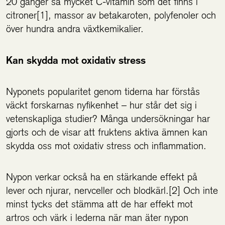
20 gånger så mycket C-vitamin som det finns i
citroner[1], massor av betakaroten, polyfenoler och
över hundra andra växtkemikalier.
Kan skydda mot oxidativ stress
Nyponets popularitet genom tiderna har förstås
väckt forskarnas nyfikenhet – hur står det sig i
vetenskapliga studier? Många undersökningar har
gjorts och de visar att fruktens aktiva ämnen kan
skydda oss mot oxidativ stress och inflammation.
Nypon verkar också ha en stärkande effekt på
lever och njurar, nervceller och blodkärl.[2] Och inte
minst tycks det stämma att de har effekt mot
artros och värk i lederna när man äter nypon