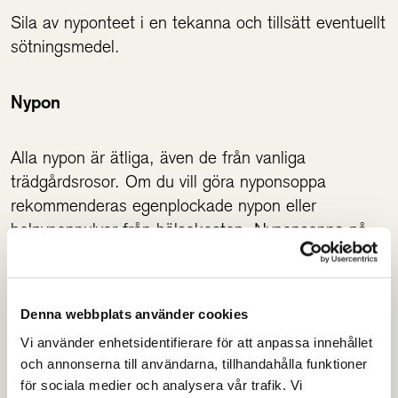
Sila av nyponteet i en tekanna och tillsätt eventuellt
sötningsmedel.
Nypon
Alla nypon är ätliga, även de från vanliga
trädgårdsrosor. Om du vill göra nyponsoppa
rekommenderas egenplockade nypon eller
helnyponpulver från hälsokosten. Nyponsoppa på
påse som finns i matbutiken innehåller
jämförelsevis lite nypon och massor av socker och
tillsatser.
Denna webbplats använder cookies
Vi använder enhetsidentifierare för att anpassa innehållet
och annonserna till användarna, tillhandahålla funktioner
Referenser
för sociala medier och analysera vår trafik. Vi