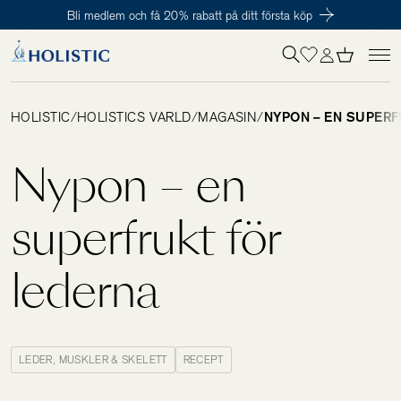
Bli medlem och få 20% rabatt på ditt första köp
Inloggning krävs
För att påbörja en prenumeration hos oss så behöver du vara medlem i
Tillagd i varukorgen
Till kassan
Holistic Club. Det är helt kostnadsfritt.
HOLISTIC
/
HOLISTICS VÄRLD
/
MAGASIN
/
NYPON – EN SUPERF
Behov
Nypon – en
Kosttillskott
superfrukt för
lederna
Kit
Digitalt behovstest
LEDER, MUSKLER & SKELETT
RECEPT
Hälsotester