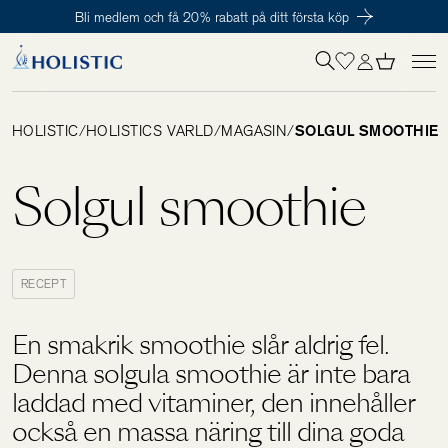
Bli medlem och få 20% rabatt på ditt första köp
Inloggning krävs
För att påbörja en prenumeration hos oss så behöver du vara medlem i
Tillagd i varukorgen
Till kassan
Holistic Club. Det är helt kostnadsfritt.
HOLISTIC
/
HOLISTICS VÄRLD
/
MAGASIN
/
SOLGUL SMOOTHIE
Behov
Solgul smoothie
Kosttillskott
RECEPT
Kit
En smakrik smoothie slår aldrig fel.
Denna solgula smoothie är inte bara
Digitalt behovstest
laddad med vitaminer, den innehåller
också en massa näring till dina goda
Hälsotester