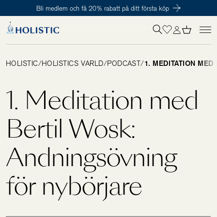
Bli medlem och få 20% rabatt på ditt första köp
Inloggning krävs
För att påbörja en prenumeration hos oss så behöver du vara medlem i
Tillagd i varukorgen
Till kassan
Holistic Club. Det är helt kostnadsfritt.
HOLISTIC
/
HOLISTICS VÄRLD
/
PODCAST
/
1. MEDITATION MED
Behov
1. Meditation med
Kosttillskott
Bertil Wosk:
Andningsövning
Kit
för nybörjare
Digitalt behovstest
Hälsotester