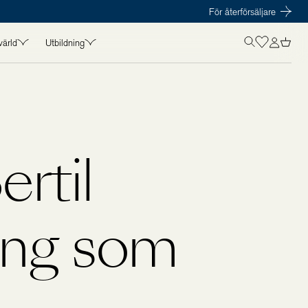
För återförsäljare
värld
Utbildning
OLISTICS VÄRLD
UTBILDNING
in
Kurser
t
Föreläsare
amarbeten
Kursmaterial
rtil
s
ing som