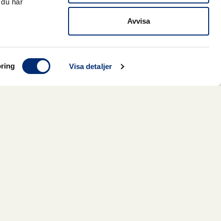
 du har
Avvisa
ring
Visa detaljer
t för alla typer av behov.