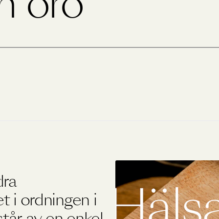
in oro
Övriga produkter
Outlet
dra
t i ordningen i
tår av en enkel