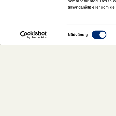
samarbetar med. Dessa kan
tillhandahållit eller som d
Samtyckesval
Nödvändig
Vad behöver du? Vi har vita