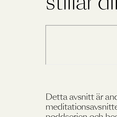
stillar d
Träning
Viktkontroll
Ögon
Detta avsnitt är an
meditationsavsnitte
poddserien och bes