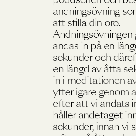
andningsövning som
att stilla din oro.
Andningsövningen g
andas in på en läng
sekunder och däref
en längd av åtta se
in i meditationen a
ytterligare genom a
efter att vi andats 
håller andetaget inn
sekunder, innan vi 