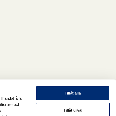
Tillåt alla
illhandahålla
ifierare och
Tillåt urval
vi