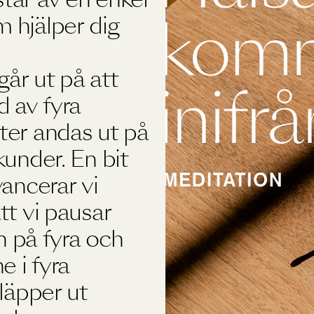
 hjälper dig
år ut på att
d av fyra
ter andas ut på
kunder. En bit
vancerar vi
tt vi pausar
in på fyra och
e i fyra
släpper ut