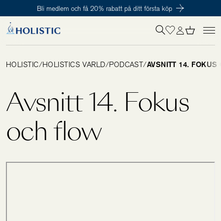
Bli medlem och få 20% rabatt på ditt första köp
Inloggning krävs
För att påbörja en prenumeration hos oss så behöver du vara medlem i
Tillagd i varukorgen
Till kassan
Holistic Club. Det är helt kostnadsfritt.
HOLISTIC
/
HOLISTICS VÄRLD
/
PODCAST
/
AVSNITT 14. FOKUS
Behov
Avsnitt 14. Fokus
Kosttillskott
och flow
Kit
Digitalt behovstest
Hälsotester