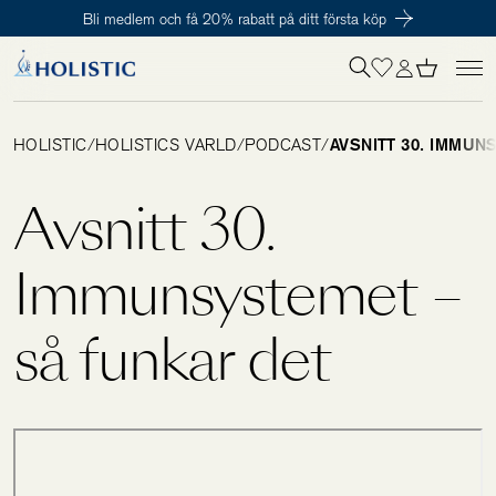
Bli medlem och få 20% rabatt på ditt första köp
Inloggning krävs
För att påbörja en prenumeration hos oss så behöver du vara medlem i
Tillagd i varukorgen
Till kassan
Holistic Club. Det är helt kostnadsfritt.
HOLISTIC
/
HOLISTICS VÄRLD
/
PODCAST
/
AVSNITT 30. IMMUN
Behov
Avsnitt 30.
Kosttillskott
Immunsystemet –
så funkar det
Kit
Digitalt behovstest
Hälsotester