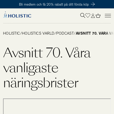
Bli medlem och få 20% rabatt på ditt första köp
Inloggning krävs
För att påbörja en prenumeration hos oss så behöver du vara medlem i
Tillagd i varukorgen
Till kassan
Holistic Club. Det är helt kostnadsfritt.
HOLISTIC
/
HOLISTICS VÄRLD
/
PODCAST
/
AVSNITT 70. VÅRA 
Behov
Avsnitt 70. Våra
Kosttillskott
vanligaste
näringsbrister
Kit
Digitalt behovstest
Hälsotester