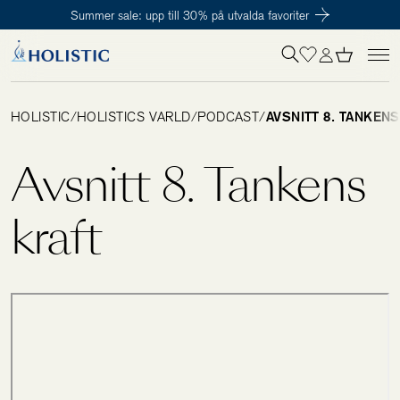
Summer sale: upp till 30% på utvalda favoriter
Inloggning krävs
För att påbörja en prenumeration hos oss så behöver du vara medlem i
Tillagd i varukorgen
Till kassan
Holistic Club. Det är helt kostnadsfritt.
HOLISTIC
/
HOLISTICS VÄRLD
/
PODCAST
/
AVSNITT 8. TANKEN
Behov
Avsnitt 8. Tankens
Kosttillskott
kraft
Kit
Digitalt behovstest
Hälsotester