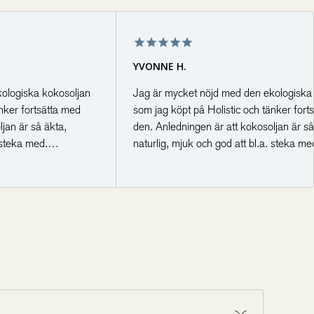
r som kroppens överlevnadsenergi, ketoner. Det ger
5,3 g
0,7 g
om den får från kolhydrater – utan de nackdelar som
osolja är alltså en optimal energikälla vid träning eller
0,8 g
0,1 g
r, till exempel LCHF.
YVONNE H.
ekomma beroende på årstid, jordmån med mera.
<0,1 g
0,01 g
ologiska kokosoljan
Jag är mycket nöjd med den ekologiska
nker fortsätta med
som jag köpt på Holistic och tänker fort
<0,1 g
0,01 g
jan är så äkta,
den. Anledningen är att kokosoljan är så
 steka med.
naturlig, mjuk och god att bl.a. steka me
0,6 g
0,08 g
Tack🙏�
Allt gott👼
<0,1 g
Vänlig hälsning Vonna🪷
0,01 g
0 g
0 g
mma