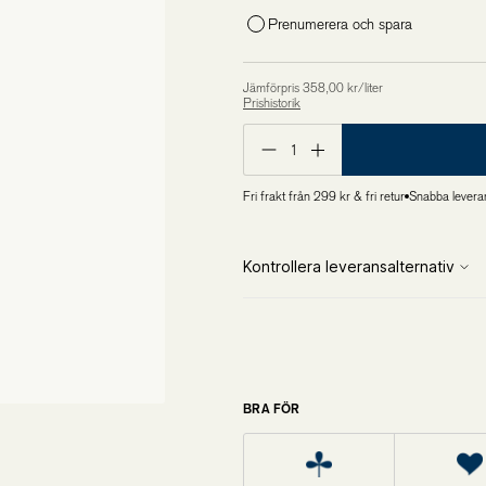
Prenumerera och spara
Övriga produkter
Outlet
Jämförpris 358,00 kr/liter
Prishistorik
Lägsta pris de 30 senaste dagarna är 179,00 kr
1
Fri frakt från 299 kr & fri retur
Snabba levera
BRA FÖR