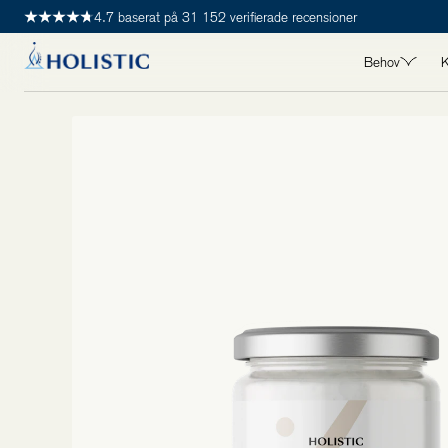
4.7 baserat på 31 152 verifierade recensioner
Behov
K
ALLA BEHO
Detox
Hjärta
Hår, hud & 
Immunhälsa
Kvinnohälsa
Leder, muskl
Longevity
Maghälsa
Manshälsa
Mental häls
Stress & s