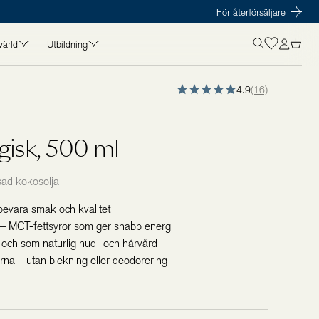
För återförsäljare
värld
Utbildning
OLISTICS VÄRLD
UTBILDNING
4.9
(16)
in
Kurser
t
Föreläsare
gisk, 500 ml
amarbeten
Kursmaterial
s
sad kokosolja
bevara smak och kvalitet
a – MCT-fettsyror som ger snabb energi
 och som naturlig hud- och hårvård
nerna – utan blekning eller deodorering