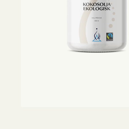
Träning
Viktkontroll
Ögon