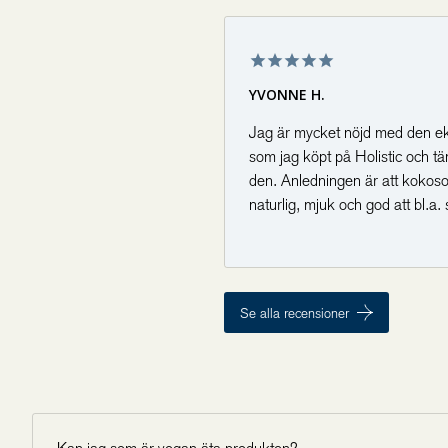
Kallpressad kokosolja fungera
- varav enkelomättat fett
hjärnan samma snabba energi s
kolhydrater har. Kallpressad kok
- varav fleromättat fett
vid dieter fattiga på kolhydrate
YVONNE H.
Naturliga variationer kan för
Kolhydrater
Jag är mycket nöjd med den ek
som jag köpt på Holistic och tä
- varav sockerarter
den. Anledningen är att kokosol
naturlig, mjuk och god att bl.a.
Fiber
Tack🙏🏻
Allt gott👼
Vänlig hälsning Vonna🪷
Protein
Se alla recensioner
Salt
*Naturliga variationer kan föreko
beroende på årstid, jordmån etc.