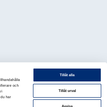
Tillåt alla
illhandahålla
ifierare och
Tillåt urval
vi
 du har
Avvisa