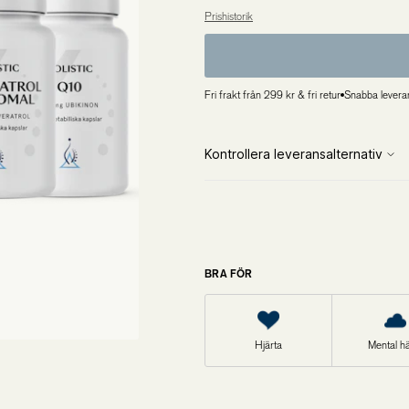
Prishistorik
Övriga produkter
Lägsta pris de 30 senaste dagarna är 1 317,00 kr
Outlet
Fri frakt från 299 kr & fri retur
Snabba levera
BRA FÖR
Hjärta
Mental hä