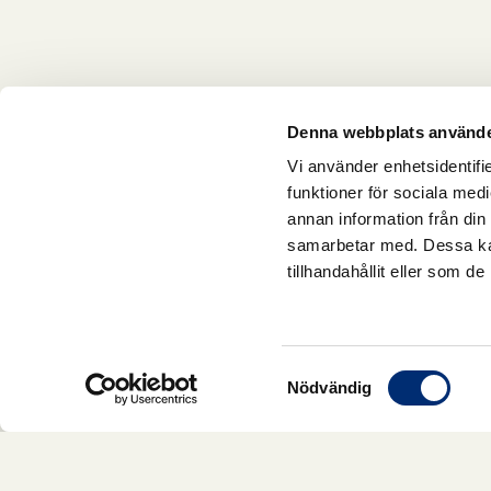
Denna webbplats använde
Vi använder enhetsidentifie
funktioner för sociala medi
annan information från din
samarbetar med. Dessa kan
tillhandahållit eller som d
Samtyckesval
Nödvändig
LONGEVITY KIT LARGE
1 756,00 kr
1 317,00 kr