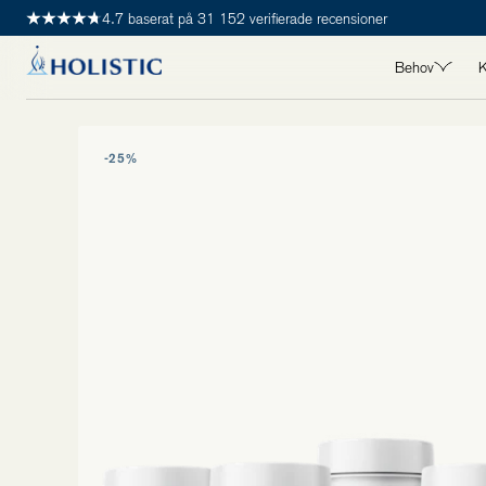
4.7 baserat på 31 152 verifierade recensioner
Behov
K
ALLA BEHO
-25%
Detox
Hjärta
Hår, hud & 
Immunhälsa
Kvinnohälsa
Leder, muskl
Longevity
Maghälsa
Manshälsa
Mental häls
Stress & s