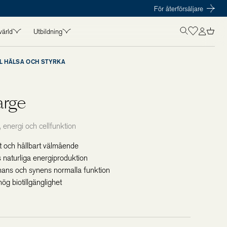
För återförsäljare
värld
Utbildning
L HÄLSA OCH STYRKA
OLISTICS VÄRLD
UTBILDNING
in
Kurser
t
Föreläsare
arge
amarbeten
Kursmaterial
s
t, energi och cellfunktion
t och hållbart välmående
naturliga energiproduktion
ärnans och synens normalla funktion
ög biotillgänglighet