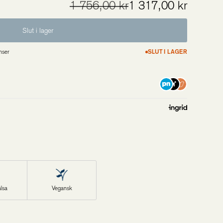
1 756,00 kr
1 317,00 kr
Slut i lager
nser
SLUT I LAGER
lsa
Vegansk