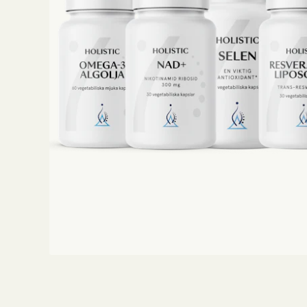
Träning
Viktkontroll
Ögon