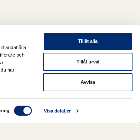
Tillåt alla
illhandahålla
ifierare och
Tillåt urval
vi
 du har
Avvisa
ring
Visa detaljer
Slut i lager