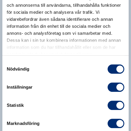
BOSWELLIA, 150 G
och annonserna till användarna, tillhandahålla funktioner
463,00 kr
för sociala medier och analysera vår trafik. Vi
Ett vetenskapsbaserat
vidarebefordrar även sådana identifierare och annan
kollagenpulver för hudhälsa och
information från din enhet till de sociala medier och
starka leder
Träning
Vegansk
Hår/ Hud/ Naglar
+
1
annons- och analysföretag som vi samarbetar med.
Lägg till
Dessa kan i sin tur kombinera informationen med annan
information som du har tillhandahållit eller som de har
samlat in när du har använt deras tjänster.
1
Samtyckesval
Nödvändig
Inställningar
Statistik
Marknadsföring