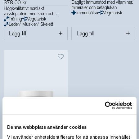
378,00 kr
Dagligt immunstöd med vitaminer,
mineraler och betaglukan
Högkvalitativt nordiskt
Immunhälsa
Vegetarisk
vassleprotein med krom och
enzymer
Träning
Vegetarisk
Leder/ Muskler/ Skelett
Lägg till
Lägg till
Denna webbplats använder cookies
5.0
Vi använder enhetsidentifierare för att anpassa innehållet
COLLAGEN VEGAN +