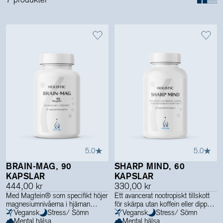
Holistics värld
Utbildning
För återförsäljare
5.0
5.0
BRAIN-MAG, 90
SHARP MIND, 60
KAPSLAR
KAPSLAR
444,00 kr
330,00 kr
Med Magtein® som specifikt höjer
Ett avancerat nootropiskt tillskott
magnesiumnivåerna i hjärnan
för skärpa utan koffein eller dippar
Vegansk
Stress/ Sömn
Vegansk
Stress/ Sömn
Mental hälsa
Mental hälsa