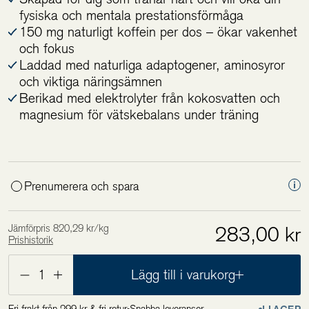
fysiska och mentala prestationsförmåga
150 mg naturligt koffein per dos – ökar vakenhet
och fokus
Laddad med naturliga adaptogener, aminosyror
och viktiga näringsämnen
Berikad med elektrolyter från kokosvatten och
magnesium för vätskebalans under träning
Prenumerera och spara
Jämförpris 820,29 kr/kg
283,00 kr
Prishistorik
Lägsta pris de 30 senaste dagarna är 141,50 kr
1
Lägg till i varukorg