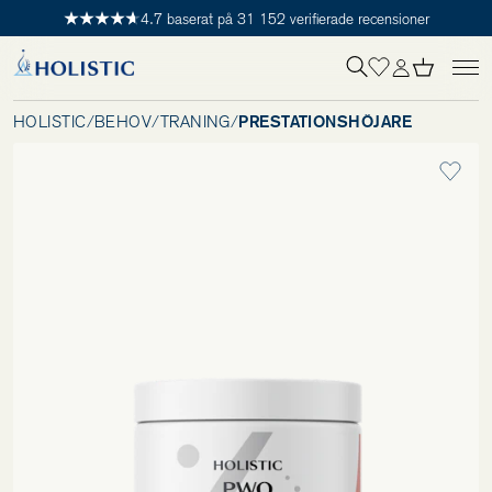
4.7 baserat på 31 152 verifierade recensioner
Inloggning krävs
För att påbörja en prenumeration hos oss så behöver du vara medlem i
Tillagd i varukorgen
Till kassan
Holistic Club. Det är helt kostnadsfritt.
HOLISTIC
/
BEHOV
/
TRÄNING
/
PRESTATIONSHÖJARE
Behov
Kosttillskott
Kit
Digitalt behovstest
Hälsotester