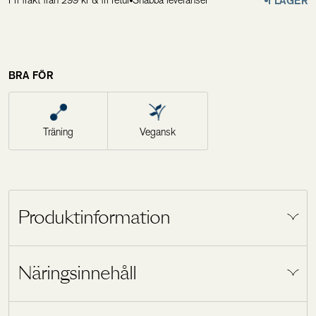
Fri frakt från 299 kr & fri retur
Snabba leveranser
I LAGER
BRA FÖR
Träning
Vegansk
Produktinformation
Holistic PWO är ett kosttillskott i pulverform
Näringsinnehåll
vars syfte är att bidra till ökad energi,
koncentration och fokus. Använd innan