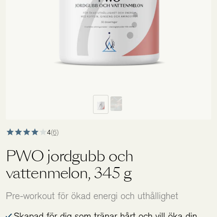
Holistics värld
Utbildning
För återförsäljare
4
(6)
PWO jordgubb och
vattenmelon, 345 g
Pre-workout för ökad energi och uthållighet
Skapad för dig som tränar hårt och vill öka din