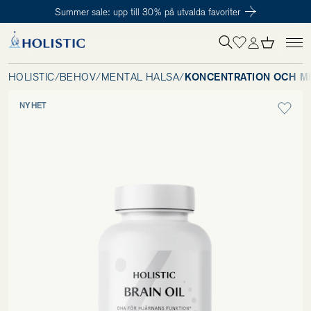
Summer sale: upp till 30% på utvalda favoriter
Inloggning krävs
För att påbörja en prenumeration hos oss så behöver du vara medlem i
Tillagd i varukorgen
Till kassan
Holistic Club. Det är helt kostnadsfritt.
HOLISTIC
/
BEHOV
/
MENTAL HÄLSA
/
KONCENTRATION OCH M
NYHET
Behov
Kosttillskott
Kit
Digitalt behovstest
Hälsotester