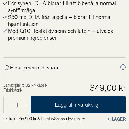
För synen: DHA bidrar till att bibehålla normal
synförmåga
250 mg DHA från algolja – bidrar till normal
hjärnfunktion
Med Q10, fosfatidylserin och lutein – utvalda
premiumingredienser
Prenumerera och spara
Jämförpris 5,82 kr/kapsel
349,00 kr
Prishistorik
Lägsta pris de 30 senaste dagarna är 349,00 kr
1
Lägg till i varukorg
Fri frakt från 299 kr & fri retur
Snabba leveranser
I LAGER