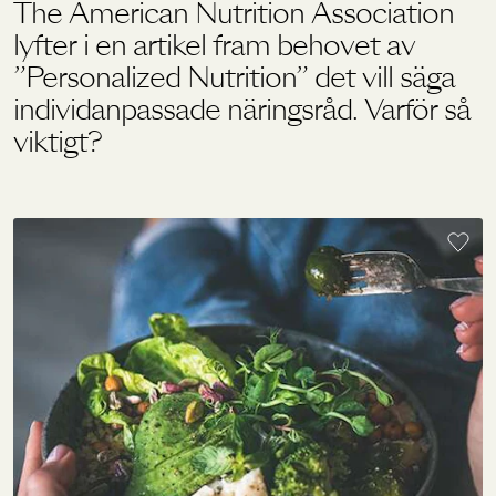
The American Nutrition Association
lyfter i en artikel fram behovet av
”Personalized Nutrition” det vill säga
Holistics värld
individanpassade näringsråd. Varför så
viktigt?
Utbildning
För återförsäljare