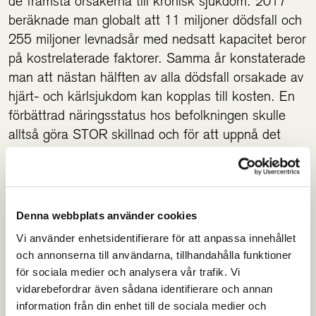
de främsta orsakerna till kronisk sjukdom. 2017
beräknade man globalt att 11 miljoner dödsfall och
255 miljoner levnadsår med nedsatt kapacitet beror
på kostrelaterade faktorer. Samma år konstaterade
man att nästan hälften av alla dödsfall orsakade av
hjärt- och kärlsjukdom kan kopplas till kosten. En
förbättrad näringsstatus hos befolkningen skulle
alltså göra STOR skillnad och för att uppnå det
behövs individanpassade råd.
Läs hela artikeln här.
Denna webbplats använder cookies
Vi använder enhetsidentifierare för att anpassa innehållet
Bush CL et. al Toward the Definition of
och annonserna till användarna, tillhandahålla funktioner
Personalized Nutrition: A Proposal by The
för sociala medier och analysera vår trafik. Vi
American Nutrition Association. J Am Coll Nutr.
vidarebefordrar även sådana identifierare och annan
2020 Jan;39(1):5-15. doi:
information från din enhet till de sociala medier och