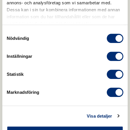
10.1080/07315724.2019.1685332. Epub 2019
annons- och analysföretag som vi samarbetar med.
Dec 19.
Dessa kan i sin tur kombinera informationen med annan
information som du har tillhandahållit eller som de har
samlat in när du har använt deras tjänster.
Samtyckesval
Nödvändig
Inställningar
Statistik
Marknadsföring
Visa detaljer