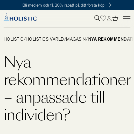
Bli medlem och få 20% rabatt på ditt första köp
Inloggning krävs
För att påbörja en prenumeration hos oss så behöver du vara medlem i
Tillagd i varukorgen
Till kassan
Holistic Club. Det är helt kostnadsfritt.
HOLISTIC
/
HOLISTICS VÄRLD
/
MAGASIN
/
NYA REKOMMENDATIO
Behov
Nya
Kosttillskott
rekommendationer
– anpassade till
Kit
individen?
Digitalt behovstest
Hälsotester