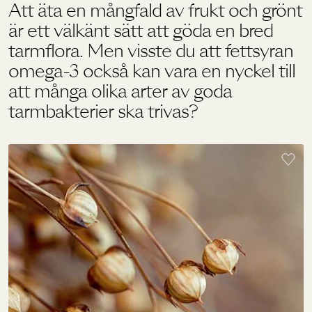
Att äta en mångfald av frukt och grönt
är ett välkänt sätt att göda en bred
Holistics värld
tarmflora. Men visste du att fettsyran
omega-3 också kan vara en nyckel till
att många olika arter av goda
Utbildning
tarmbakterier ska trivas?
För återförsäljare