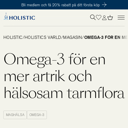
Bli medlem och få 20% rabatt på ditt första köp
Inloggning krävs
För att påbörja en prenumeration hos oss så behöver du vara medlem i
Tillagd i varukorgen
Till kassan
Holistic Club. Det är helt kostnadsfritt.
HOLISTIC
/
HOLISTICS VÄRLD
/
MAGASIN
/
OMEGA-3 FÖR EN ME
Behov
Omega-3 för en
Kosttillskott
mer artrik och
hälsosam tarmflora
Kit
Digitalt behovstest
MAGHÄLSA
OMEGA-3
Hälsotester