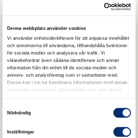
tarmen. Forskarna tror att åtminstone en del av
anledningen till att omega-3 gynnar bakteriefloran,
är att fettsyran stimulerar bakterier att tillverka mer
N-karbamylglutamat vilket i sin tur motverkar
Denna webbplats använder cookies
inflammation och gynnar en bra tarmfunktion.
Vi använder enhetsidentifierare för att anpassa innehållet
och annonserna till användarna, tillhandahålla funktioner
för sociala medier och analysera vår trafik. Vi
Forskarna menar att studien indikerar att tillskott
vidarebefordrar även sådana identifierare och annan
av omega-3 skulle kunna användas för att förbättra
information från din enhet till de sociala medier och
tarmflorans sammansättning.
annons- och analysföretag som vi samarbetar med.
Dessa kan i sin tur kombinera informationen med annan
information som du har tillhandahållit eller som de har
Referenser
samlat in när du har använt deras tjänster.
Samtyckesval
Menni C, Zierer J, Pallister T, Jackson MA, Long T,
Nödvändig
Mohney RP, Steves CJ, Spector TD, Valdes AM.
Omega-3 fatty acids correlate with gut microbiome
Inställningar
diversity and production of N-carbamylglutamate in