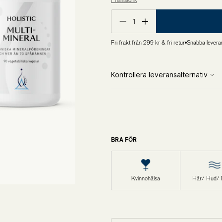
Prishistorik
Lägsta pris de 30 senaste dagarna är 654,75 kr
Övriga produkter
1
Outlet
Fri frakt från 299 kr & fri retur
Snabba levera
BRA FÖR
Kvinnohälsa
Hår/ Hud/ 