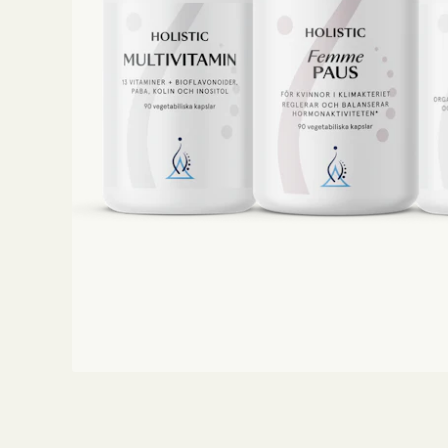
Träning
Viktkontroll
Ögon