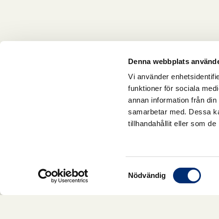
Denna webbplats använde
Vi använder enhetsidentifie
funktioner för sociala medi
annan information från din
samarbetar med. Dessa kan
tillhandahållit eller som d
Samtyckesval
Nödvändig
KLIMAKTERIEKITTET
873,00 kr
654,75 kr