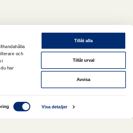
Tillåt alla
illhandahålla
ifierare och
Tillåt urval
vi
 du har
Avvisa
ring
Visa detaljer
1
Lägg till i varukorg