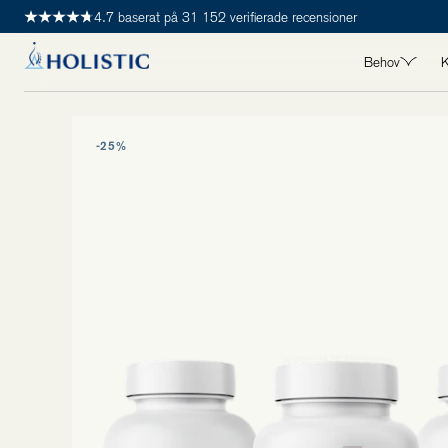
4.7 baserat på 31 152 verifierade recensioner
Behov
K
ALLA BEHO
-25%
Detox
Hjärta
Hår, hud & 
Immunhälsa
Kvinnohälsa
Leder, muskl
Longevity
Maghälsa
Manshälsa
Mental häls
Stress & s