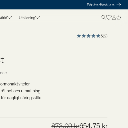
För återförsäljare
värld
Utbildning
OLISTICS VÄRLD
UTBILDNING
5
(2)
in
Kurser
t
Föreläsare
t
amarbeten
Kursmaterial
s
ende
 hormonaktiviteten
trötthet och utmattning
ör dagligt näringsstöd
873,00 kr
654,75 kr