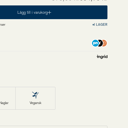
Lägg till i varukorg
nser
I LAGER
Naglar
Vegansk