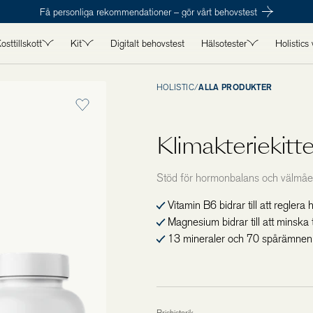
Få personliga rekommendationer – gör vårt behovstest
osttillskott
Kit
Digitalt behovstest
Hälsotester
Holistics 
V
ALLA KOSTTILLSKOTT
ALLA KIT
ALLA HÄLSOTESTER
TILL H
HOLISTIC
/
ALLA PRODUKTER
Kampanjer
Detox
Hormontester
Magas
Antioxidanter
Hår, hud och naglar
Mag- & tarmtester
Podcas
Klimakteriekitte
naglar
Enzymer
Immunhälsa
Näringstester
Våra s
Mineraler
Kvinnohälsa
Boka tid
Om os
Stöd för hormonbalans och välmå
Multiprodukter
Maghälsa
Vitamin B6 bidrar till att reglera
er & skelett
Omega-3 & fettsyror
Manshälsa
Magnesium bidrar till att minska 
Pro, pre- & postbiotika
Mental hälsa och styrka
13 mineraler och 70 spårämnen f
Proteiner & prestationshöjare
Stress och sömn
Superfoods
Träning
a
Vitaminer
ömn
Örter, svampar & växtextrakt